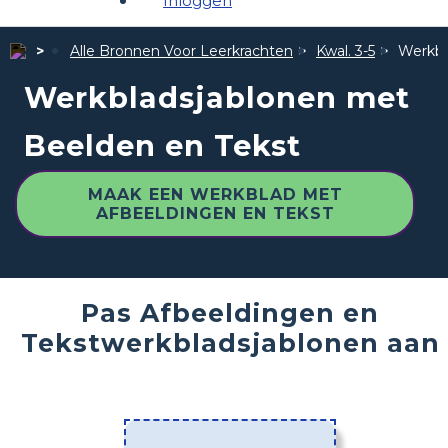
Inloggen
Alle Bronnen Voor Leerkrachten
Kwal. 3-5
Werkbl
Werkbladsjablonen met
Beelden en Tekst
MAAK EEN WERKBLAD MET
AFBEELDINGEN EN TEKST
Pas Afbeeldingen en
Tekstwerkbladsjablonen aan