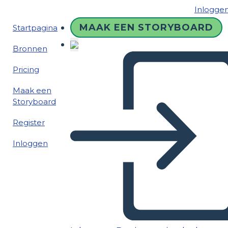
Inlogge
MAAK EEN STORYBOARD
Startpagina
Bronnen
Pricing
Maak een
Storyboard
Register
Inloggen