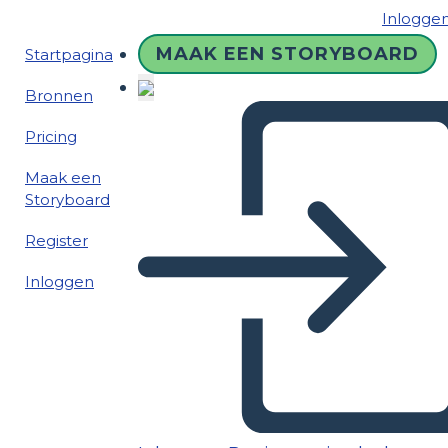
Inlogge
MAAK EEN STORYBOARD
Startpagina
Bronnen
Pricing
Maak een
Storyboard
Register
Inloggen