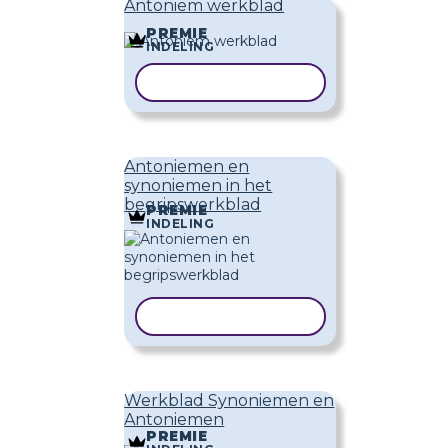
Antoniem werkblad
PREMIE
INDELING
SJABLOON KOPIËREN
Antoniemen en
synoniemen in het
begripswerkblad
PREMIE
INDELING
SJABLOON KOPIËREN
Werkblad Synoniemen en
Antoniemen
PREMIE