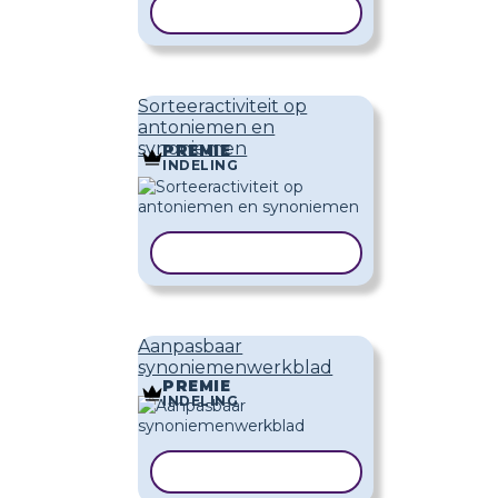
SJABLOON KOPIËREN
Sorteeractiviteit op
antoniemen en
synoniemen
PREMIE
INDELING
SJABLOON KOPIËREN
Aanpasbaar
synoniemenwerkblad
PREMIE
INDELING
SJABLOON KOPIËREN