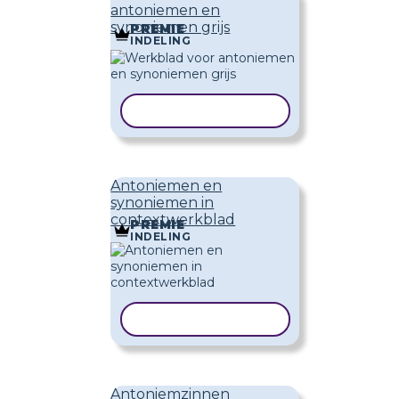
antoniemen en
synoniemen grijs
PREMIE
INDELING
SJABLOON KOPIËREN
Antoniemen en
synoniemen in
contextwerkblad
PREMIE
INDELING
SJABLOON KOPIËREN
Antoniemzinnen