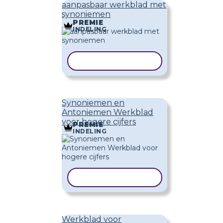
aanpasbaar werkblad met
synoniemen
PREMIE
INDELING
SJABLOON KOPIËREN
Synoniemen en
Antoniemen Werkblad
voor hogere cijfers
PREMIE
INDELING
SJABLOON KOPIËREN
Werkblad voor