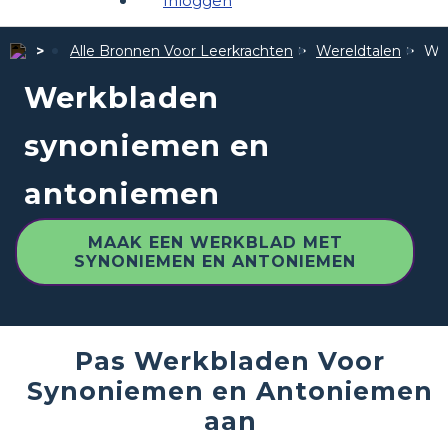
Inloggen
Alle Bronnen Voor Leerkrachten
Wereldtalen
We
Werkbladen
synoniemen en
antoniemen
MAAK EEN WERKBLAD MET
SYNONIEMEN EN ANTONIEMEN
Pas Werkbladen Voor
Synoniemen en Antoniemen
aan