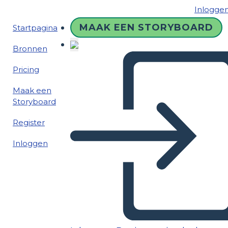
Inlogge
MAAK EEN STORYBOARD
Startpagina
Bronnen
Pricing
Maak een
Storyboard
Register
Inloggen