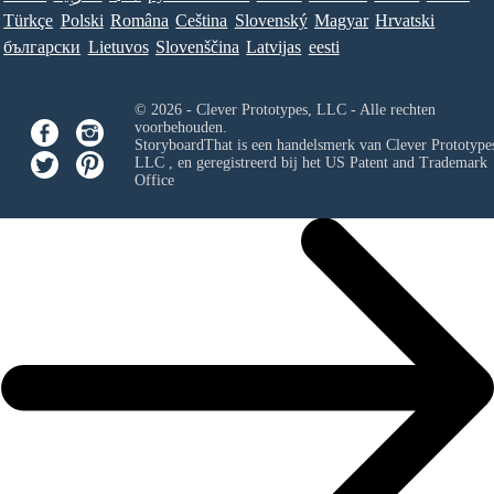
Türkçe
Polski
Româna
Ceština
Slovenský
Magyar
Hrvatski
български
Lietuvos
Slovenščina
Latvijas
eesti
© 2026 - Clever Prototypes, LLC - Alle rechten
voorbehouden.
StoryboardThat is een handelsmerk van
Clever Prototypes
LLC
, en geregistreerd bij het US Patent and Trademark
Office