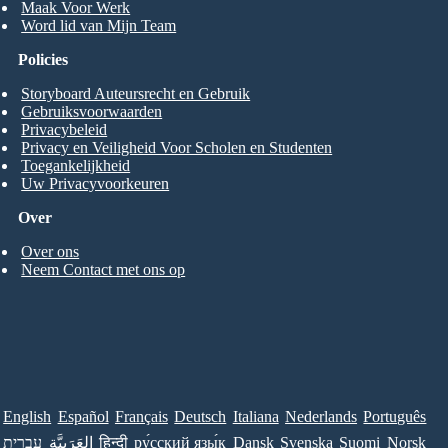
Maak Voor Werk
Word lid van Mijn Team
Policies
Storyboard Auteursrecht en Gebruik
Gebruiksvoorwaarden
Privacybeleid
Privacy en Veiligheid Voor Scholen en Studenten
Toegankelijkheid
Uw Privacyvoorkeuren
Over
Over ons
Neem Contact met ons op
English
Español
Français
Deutsch
Italiana
Nederlands
Português
עברית
العَرَبِيَّة
हिन्दी
ру́сский язы́к
Dansk
Svenska
Suomi
Norsk