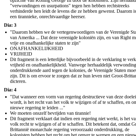
opzichte van Koning George III door de kolonisten. Zijn herhaal
"verwondingen en usurpations" tegen hen hebben rechtstreeks
verhinderde hen leidt de levens die ze hebben gewenst. Daarom is
een tirannieke, onrechtvaardige heerser.
Dia: 3
"Daarom hebben we de vertegenwoordigers van de Verenigde St
van Amerika ... Dat deze verenigde koloniën zijn, en van Right 
vrije en onafhankelijke staten te zijn"
ONAFHANKELIJKHEID
VRIJHEID
Dit fragment is een letterlijke bijvoorbeeld in de verklaring te ver
vrijheid en onafhankelijkheid. Vanwege herhaaldelijk verwondin
onderdrukkende aard tegen de kolonies, de Verenigde Staten moet
zijn. Dit is om ervoor te zorgen dat ze hun leven niet Groot-Britta
dicteren.
Dia: 4
"Dat wanneer een vorm van regering destructieve van deze doele
wordt, is het recht van het volk te wijzigen of af te schaffen, en o
nieuwe regering te leiden ..."
We moeten onszelf bevrijden van tirannie!
Dit fragment verklaart dat indien een regering niet werkt, is het va
volk recht te wijzigen of af te schaffen. Dit betekent dat, omdat G
Brittannië monarchale regering veroorzaakt onderdrukking, de
kolonisten hebben het recht om het omver te werpen en een nieu