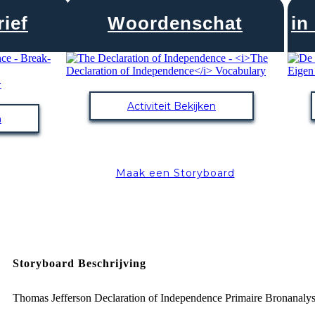
ief
Woordenschat
in
Activiteit Bekijken
n
Maak een Storyboard
Storyboard Beschrijving
Thomas Jefferson Declaration of Independence Primaire Bronanaly