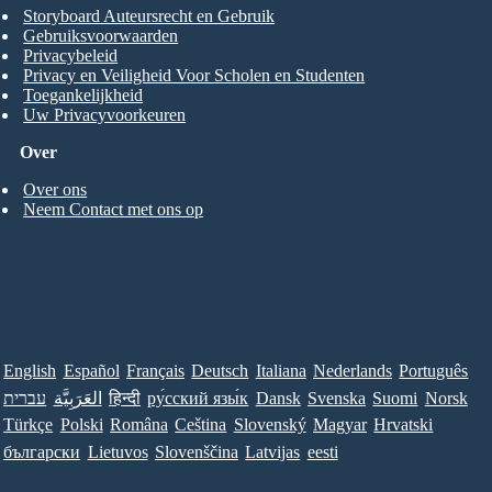
Storyboard Auteursrecht en Gebruik
Gebruiksvoorwaarden
Privacybeleid
Privacy en Veiligheid Voor Scholen en Studenten
Toegankelijkheid
Uw Privacyvoorkeuren
Over
Over ons
Neem Contact met ons op
English
Español
Français
Deutsch
Italiana
Nederlands
Português
עברית
العَرَبِيَّة
हिन्दी
ру́сский язы́к
Dansk
Svenska
Suomi
Norsk
Türkçe
Polski
Româna
Ceština
Slovenský
Magyar
Hrvatski
български
Lietuvos
Slovenščina
Latvijas
eesti