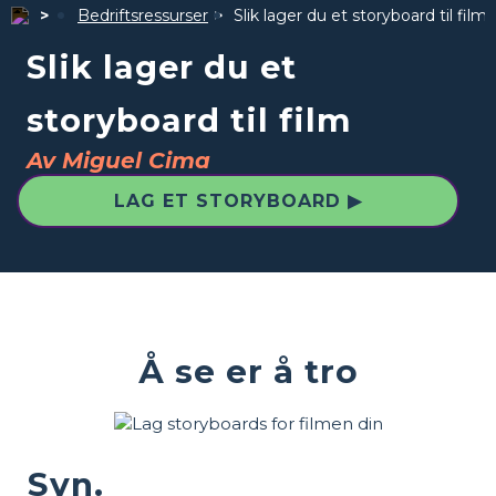
Bedriftsressurser
Slik lager du et storyboard til film
Slik lager du et
storyboard til film
Av Miguel Cima
LAG ET STORYBOARD ▶
Å se er å tro
Syn.