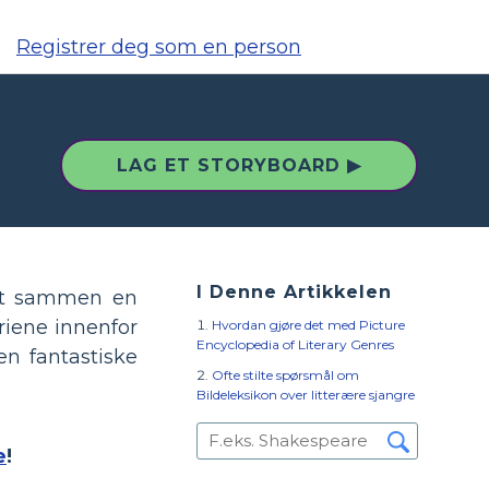
Registrer deg som en person
LAG ET STORYBOARD ▶
I Denne Artikkelen
att sammen en
riene innenfor
Hvordan gjøre det med Picture
Encyclopedia of Literary Genres
n fantastiske
Ofte stilte spørsmål om
Bildeleksikon over litterære sjangre
e
!