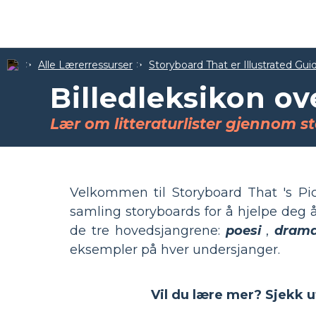
Alle Lærerressurser
Storyboard That er Illustrated Gui
Billedleksikon ov
Lær om litteraturlister gjennom s
Velkommen til Storyboard That 's Pi
samling storyboards for å hjelpe deg 
de tre hovedsjangrene:
poesi
,
dram
eksempler på hver undersjanger.
Vil du lære mer? Sjekk 