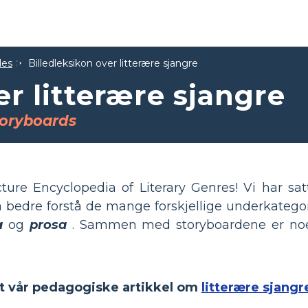
des
Billedleksikon over litterære sjangre
er litterære sjangre
toryboards
cture Encyclopedia of Literary Genres! Vi har s
å bedre forstå de mange forskjellige underkatego
a
og
prosa
. Sammen med storyboardene er noe
ut vår pedagogiske artikkel om
litterære sjangr