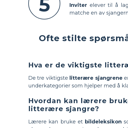
5
Inviter
elever til å la
matche en av sjanger
Ofte stilte spørsm
Hva er de viktigste litter
De tre viktigste
litterære sjangrene
e
underkategorier som hjelper med å klass
Hvordan kan lærere bruke 
litterære sjangre?
Lærere kan bruke et
bildeleksikon
so