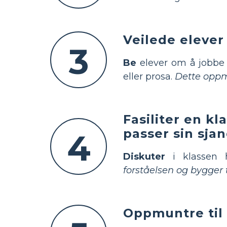
Veilede elever
3
Be
elever om å jobbe i
eller prosa.
Dette oppm
Fasiliter en k
passer sin sja
4
Diskuter
i klassen h
forståelsen og bygger 
Oppmuntre til 