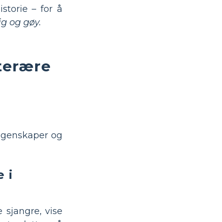
storie – for å
g og gøy.
tterære
 egenskaper og
 i
 sjangre, vise