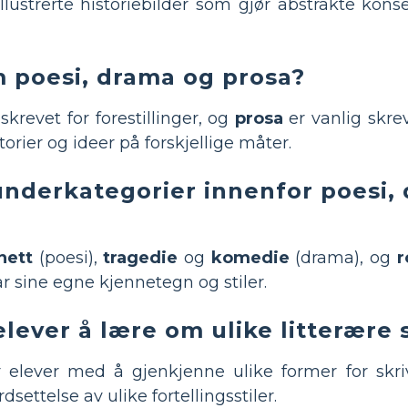
ustrerte historiebilder som gjør abstrakte konse
m poesi, drama og prosa?
skrevet for forestillinger, og
prosa
er vanlig skre
orier og ideer på forskjellige måter.
underkategorier innenfor poesi,
nett
(poesi),
tragedie
og
komedie
(drama), og
r
r sine egne kjennetegn og stiler.
 elever å lære om ulike litterære 
 elever med å gjenkjenne ulike former for skri
settelse av ulike fortellingsstiler.