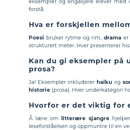
eksempler og engasjere elever med ill
forstå.
Hva er forskjellen mello
Poesi
bruker rytme og rim,
drama
er 
strukturert meter. Hver presenterer hist
Kan du gi eksempler på 
prosa?
Ja! Eksempler inkluderer
haiku
og
so
historie
(prosa). Hver underkategori ha
Hvorfor er det viktig for
Å lære om
litterære sjangre
hjelper
leseforståelsen og oppmuntre til en verd