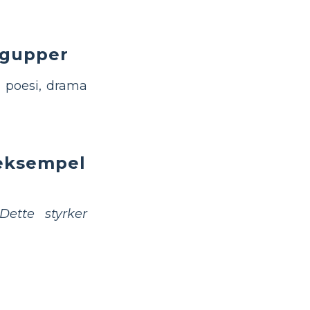
ergupper
i poesi, drama
 eksempel
Dette styrker