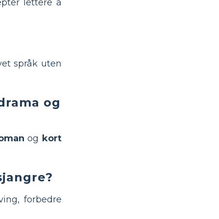
pter lettere å
vet språk uten
 drama og
oman
og
kort
sjangre?
ving, forbedre