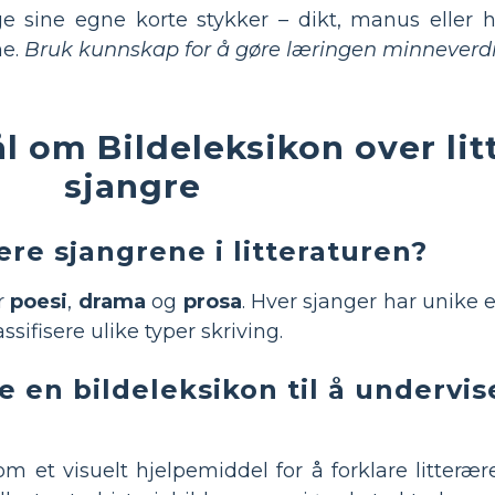
ge sine egne korte stykker – dikt, manus eller hi
ne.
Bruk kunnskap for å gøre læringen minneverdi
ål om Bildeleksikon over li
sjangre
ære sjangrene i litteraturen?
r
poesi
,
drama
og
prosa
. Hver sjanger har unike
ifisere ulike typer skriving.
en bildeleksikon til å undervise
m et visuelt hjelpemiddel for å forklare litterære