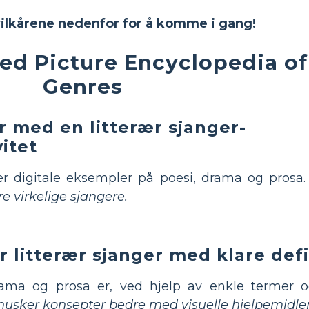
vilkårene nedenfor for å komme i gang!
d Picture Encyclopedia of 
Genres
r med en litterær sjanger-
itet
er digitale eksempler på poesi, drama og prosa
e virkelige sjangere.
r litterær sjanger med klare def
ama og prosa er, ved hjelp av enkle termer o
husker konsepter bedre med visuelle hjelpemidler