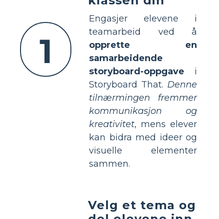
klassen din
Engasjer elevene i
teamarbeid ved å
1
opprette en
samarbeidende
storyboard-oppgave
i
Storyboard That.
Denne
tilnærmingen fremmer
kommunikasjon og
kreativitet
, mens elever
kan bidra med ideer og
visuelle elementer
sammen.
Velg et tema og
del elevene inn