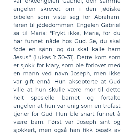
var erkeengelen Gabriel, den samme
engelen skrevet om i den jødiske
bibelen som viste seg for Abraham,
faren til jødedommen. Engelen Gabriel
sa til Maria: "Frykt ikke, Maria, for du
har funnet nåde hos Gud. Se, du skal
føde en sønn, og du skal kalle ham
Jesus." (Lukas 1: 30-31). Dette kom som
et sjokk for Mary, som ble forlovet med
en mann ved navn Joseph, men ikke
var gift ennå. Hun aksepterte at Gud
ville at hun skulle være mor til dette
helt spesielle barnet og fortalte
engelen at hun var enig som en trofast
tjener for Gud. Hun ble snart funnet å
være barn. Først var Joseph sint og
sjokkert, men også han fikk besøk av