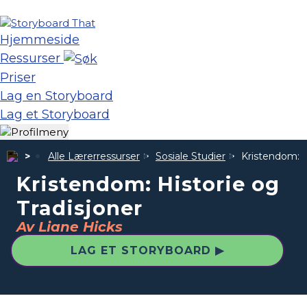
Hjemmeside
Ressurser
Priser
Lag en Storyboard
Lag et Storyboard
Alle Lærerressurser
Sosiale Studier
Kristendom: H
Kristendom: Historie og
Tradisjoner
Av Liane Hicks
LAG ET STORYBOARD ▶