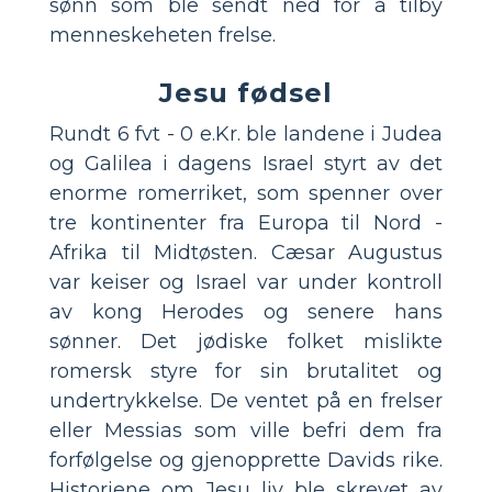
sønn som ble sendt ned for å tilby
menneskeheten frelse.
Jesu fødsel
Rundt 6 fvt - 0 e.Kr. ble landene i Judea
og Galilea i dagens Israel styrt av det
enorme romerriket, som spenner over
tre kontinenter fra Europa til Nord -
Afrika til Midtøsten. Cæsar Augustus
var keiser og Israel var under kontroll
av kong Herodes og senere hans
sønner. Det jødiske folket mislikte
romersk styre for sin brutalitet og
undertrykkelse. De ventet på en frelser
eller Messias som ville befri dem fra
forfølgelse og gjenopprette Davids rike.
Historiene om Jesu liv ble skrevet av