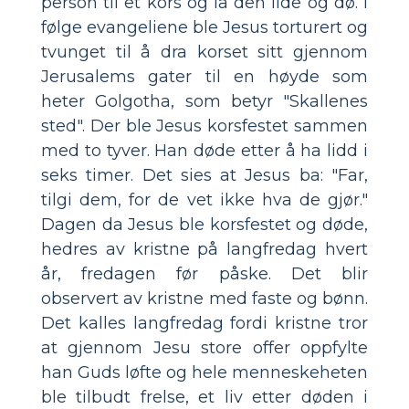
person til et kors og la den lide og dø. I
følge evangeliene ble Jesus torturert og
tvunget til å dra korset sitt gjennom
Jerusalems gater til en høyde som
heter Golgotha, som betyr "Skallenes
sted". Der ble Jesus korsfestet sammen
med to tyver. Han døde etter å ha lidd i
seks timer. Det sies at Jesus ba: "Far,
tilgi dem, for de vet ikke hva de gjør."
Dagen da Jesus ble korsfestet og døde,
hedres av kristne på langfredag hvert
år, fredagen før påske. Det blir
observert av kristne med faste og bønn.
Det kalles langfredag fordi kristne tror
at gjennom Jesu store offer oppfylte
han Guds løfte og hele menneskeheten
ble tilbudt frelse, et liv etter døden i