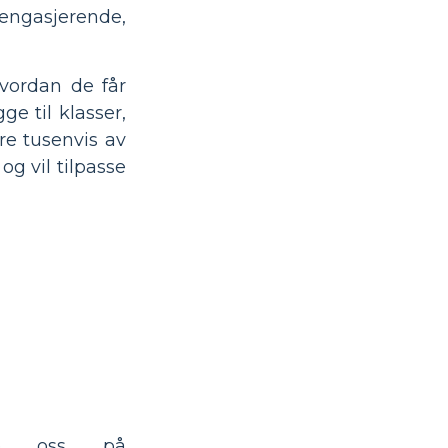
engasjerende,
hvordan de får
e til klasser,
re tusenvis av
og vil tilpasse
te oss på