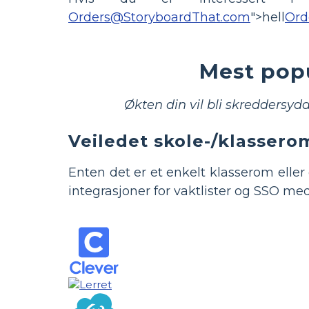
Orders@StoryboardThat.com
">hell
Ord
Mest pop
Økten din vil bli skreddersydd
Veiledet skole-/klasser
Enten det er et enkelt klasserom eller
integrasjoner for vaktlister og SSO me