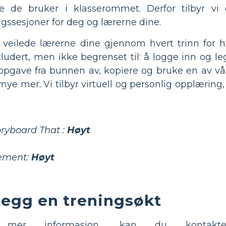
 de bruker i klasserommet. Derfor tilbyr vi 
ingssesjoner for deg og lærerne dine.
il veilede lærerne dine gjennom hvert trinn for 
udert, men ikke begrenset til: å logge inn og legg
ppgave fra bunnen av, kopiere og bruke en av vå
e mer. Vi tilbyr virtuell og personlig opplæring, 
ryboard That :
Høyt
jement:
Høyt
legg en treningsøkt
 mer informasjon, kan du kontak