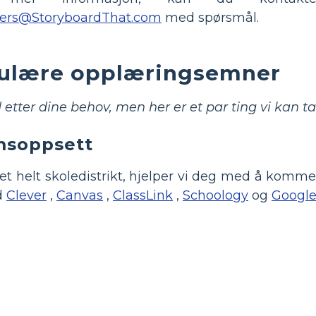
ers@StoryboardThat.com
med spørsmål.
ulære opplæringsemner
 etter dine behov, men her er et par ting vi kan t
omsoppsett
 et helt skoledistrikt, hjelper vi deg med å komme
d
Clever
,
Canvas
,
ClassLink
,
Schoology
og
Google