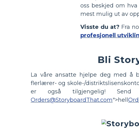
oss beskjed om hva d
mest mulig ut av op
Visste du at?
Fra no
profesjonell utvikli
Bli Stor
La våre ansatte hjelpe deg med å bl
flerlærer- og skole-/distriktslisenskont
er også tilgjengelig! Send
Orders@StoryboardThat.com
">hell
Ord