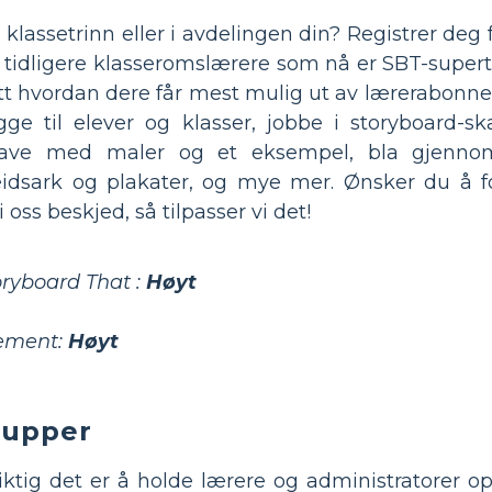
lassetrinn eller i avdelingen din? Registrer deg f
idligere klasseromslærere som nå er SBT-supertr
tt hvordan dere får mest mulig ut av lærerabonn
gge til elever og klasser, jobbe i storyboard-s
gave med maler og et eksempel, bla gjenno
eidsark og plakater, og mye mer. Ønsker du å f
oss beskjed, så tilpasser vi det!
ryboard That :
Høyt
jement:
Høyt
grupper
iktig det er å holde lærere og administratorer op