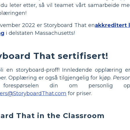
u leter etter, så vil teamet vårt samarbeide me
plæringen!
vember 2022 er Storyboard That en
akkreditert 
ng
i delstaten Massachusetts!
yboard That sertifisert!
i en storyboard-proff! Innledende opplæring er 
oer. Opplæring er også tilgjengelig for kjøp.
Person
 forespørselen din om personlig opp
ers@StoryboardThat.com
for priser.