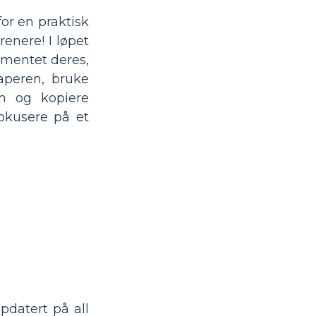
or en praktisk
enere! I løpet
ementet deres,
kaperen, bruke
m og kopiere
okusere på et
pdatert på all