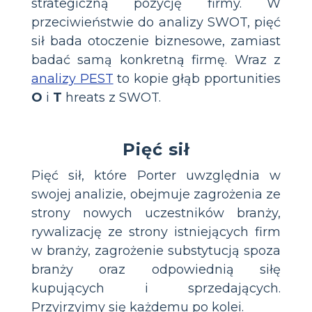
strategiczną pozycję firmy. W
przeciwieństwie do analizy SWOT, pięć
sił bada otoczenie biznesowe, zamiast
badać samą konkretną firmę. Wraz z
analizy PEST
to kopie głąb pportunities
O
i
T
hreats z SWOT.
Pięć sił
Pięć sił, które Porter uwzględnia w
swojej analizie, obejmuje zagrożenia ze
strony nowych uczestników branży,
rywalizację ze strony istniejących firm
w branży, zagrożenie substytucją spoza
branży oraz odpowiednią siłę
kupujących i sprzedających.
Przyjrzyjmy się każdemu po kolei.