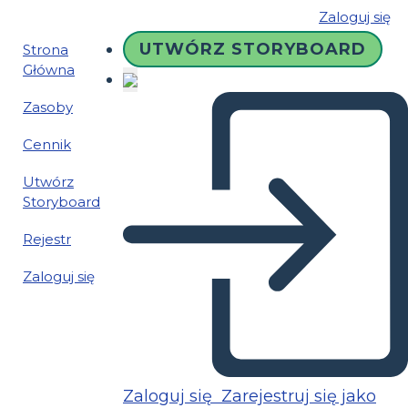
Zaloguj się
UTWÓRZ STORYBOARD
Strona
Główna
Zasoby
Cennik
Utwórz
Storyboard
Rejestr
Zaloguj się
Zaloguj się
Zarejestruj się jako