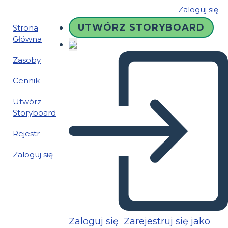
Zaloguj się
UTWÓRZ STORYBOARD
Strona
Główna
Zasoby
Cennik
Utwórz
Storyboard
Rejestr
Zaloguj się
Zaloguj się
Zarejestruj się jako