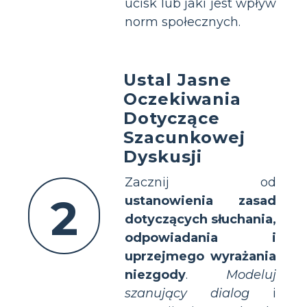
ucisk lub jaki jest wpływ
norm społecznych.
Ustal Jasne
Oczekiwania
Dotyczące
Szacunkowej
Dyskusji
Zacznij od
2
ustanowienia zasad
dotyczących słuchania,
odpowiadania i
uprzejmego wyrażania
niezgody
.
Modeluj
szanujący dialog
i