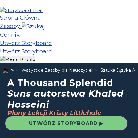
Strona Główna
Zasoby
Cennik
Utwórz Storyboard
Utwórz Storyboard
Wszystkie Zasoby dla Nauczycieli
Sztuka Języka An
A Thousand Splendid
Suns autorstwa Khaled
Hosseini
Plany Lekcji Kristy Littlehale
UTWÓRZ STORYBOARD ▶