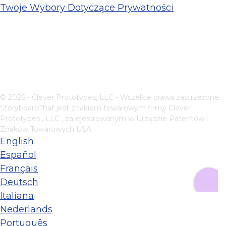
Twoje Wybory Dotyczące Prywatności
© 2026 - Clever Prototypes, LLC - Wszelkie prawa zastrzeżone.
StoryboardThat jest znakiem towarowym firmy
Clever
Prototypes , LLC
, zarejestrowanym w Urzędzie Patentów i
Znaków Towarowych USA
English
Español
Français
Deutsch
Italiana
Nederlands
Português