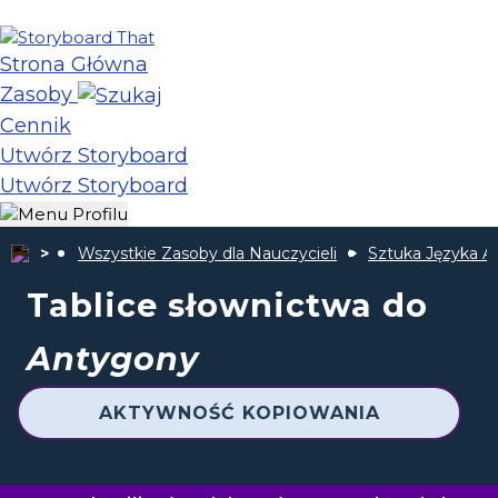
Strona Główna
Zasoby
Cennik
Utwórz Storyboard
Utwórz Storyboard
Wszystkie Zasoby dla Nauczycieli
Sztuka Języka A
Tablice słownictwa do
Antygony
AKTYWNOŚĆ KOPIOWANIA