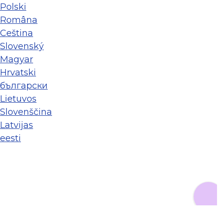
Polski
Româna
Ceština
Slovenský
Magyar
Hrvatski
български
Lietuvos
Slovenščina
Latvijas
eesti