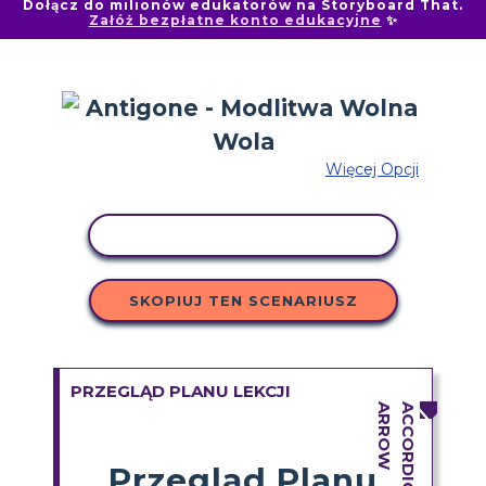
Dołącz do milionów edukatorów na Storyboard That.
Załóż bezpłatne konto edukacyjne
✨
Więcej Opcji
AKTYWNOŚĆ KOPIOWANIA
SKOPIUJ TEN SCENARIUSZ
PRZEGLĄD PLANU LEKCJI
Przegląd Planu