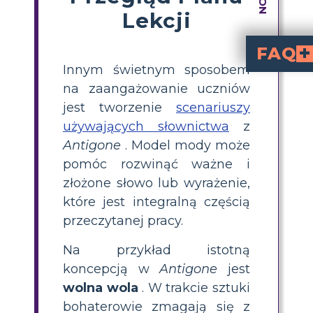
Lekcji
FAQ
Innym świetnym sposobem
Na czym polega plan
dla Antigony pomaga uczniom pogłębić zrozumienie kluczowych terminów po
Jak mogę nauczyć
poprzez tworzenie wizualnych storyboardów, które przedstawiają ważne słowa. Uc
Jakie są najważniejsze słowa kluczowe w słownictwie Antigony dla uczniów szk
wolną wolę
. Terminy te są niezbędne 
Jaka jest różnica międz
odnosi się do
jest z góry ustalonym wynikiem, którego 
Jaki jest najlepszy sposó
Najlepszym sposobem jest burza mózgów i ilustrowanie zarówno przykładów, jak i
na zaangażowanie uczniów
jest tworzenie
scenariuszy
używających słownictwa
z
Antigone
. Model mody może
pomóc rozwinąć ważne i
złożone słowo lub wyrażenie,
które jest integralną częścią
przeczytanej pracy.
Na przykład istotną
koncepcją w
Antigone
jest
wolna wola
. W trakcie sztuki
bohaterowie zmagają się z