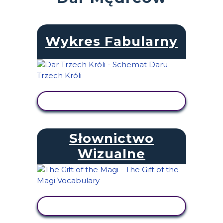
Wykres Fabularny
WYŚWIETL AKTYWNOŚĆ
Słownictwo
Wizualne
WYŚWIETL AKTYWNOŚĆ