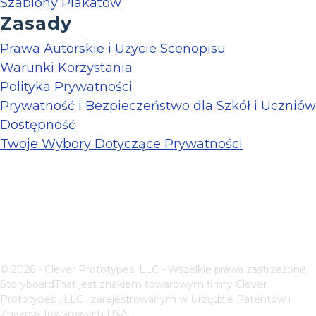
Szablony Plakatów
Zasady
Prawa Autorskie i Użycie Scenopisu
Warunki Korzystania
Polityka Prywatności
Prywatność i Bezpieczeństwo dla Szkół i Uczniów
Dostępność
Twoje Wybory Dotyczące Prywatności
© 2026 - Clever Prototypes, LLC - Wszelkie prawa zastrzeżone.
StoryboardThat jest znakiem towarowym firmy
Clever
Prototypes , LLC
, zarejestrowanym w Urzędzie Patentów i
Znaków Towarowych USA