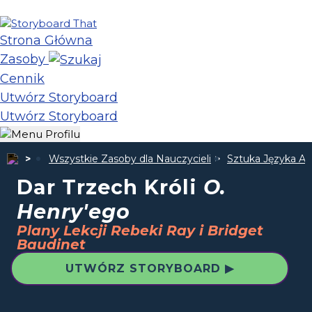
Strona Główna
Zasoby
Cennik
Utwórz Storyboard
Utwórz Storyboard
Wszystkie Zasoby dla Nauczycieli
Sztuka Języka An
Dar Trzech Króli
O.
Henry'ego
Plany Lekcji Rebeki Ray i Bridget
Baudinet
UTWÓRZ STORYBOARD ▶