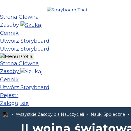
Strona Główna
Zasoby
Cennik
Utwórz Storyboard
Utwórz Storyboard
Strona Główna
Zasoby
Cennik
Utwórz Storyboard
Rejestr
Zaloguj się
Wszystkie Zasoby dla Nauczycieli
Nauki Społeczne
II wojna światowa