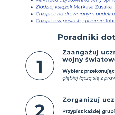
Złodziej książek
Markusa Zusaka
Chłopiec na drewnianym pudełku
Chłopiec w pasiastej piżamie
John
Poradniki dot
Zaangażuj uczn
wojny światow
1
Wybierz przekonują
głębiej łączą się z pr
Zorganizuj uc
2
Przypisz każdej grupi