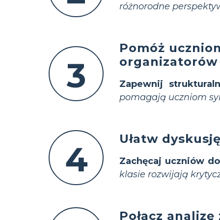
różnorodne perspektyw
Pomóż uczniom
organizatorów
3
Zapewnij struktural
pomagają uczniom syn
Ułatw dyskusj
4
Zachęcaj uczniów do 
klasie rozwijają kryty
Połącz analiz