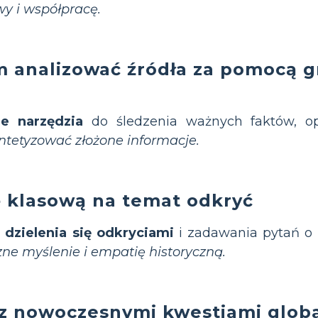
y i współpracę.
 analizować źródła za pomocą g
ne narzędzia
do śledzenia ważnych faktów, o
tetyzować złożone informacje.
ę klasową na temat odkryć
dzielenia się odkryciami
i zadawania pytań o 
czne myślenie i empatię historyczną.
ę z nowoczesnymi kwestiami glob