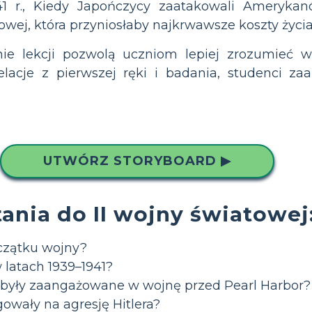
41 r., Kiedy Japończycy zaatakowali Ameryka
ej, która przyniosłaby najkrwawsze koszty życia 
ie lekcji pozwolą uczniom lepiej zrozumieć wc
acje z pierwszej ręki i badania, studenci zaa
UTWÓRZ STORYBOARD ▶
nia do II wojny światowej: 
czątku wojny?
w latach 1939–1941?
 były zaangażowane w wojnę przed Pearl Harbor?
owały na agresję Hitlera?