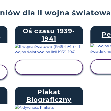
niów dla II wojna światowa:
Oś czasu 1939-
s
Pe
1941
WYŚWIETL
AKTYWNOŚĆ
Plakat
Biograficzny