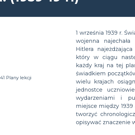
1 września 1939 r. Św
wojenna najechała 
Hitlera najeżdżająca
który w ciągu nast
każdy kraj na tej pla
świadkiem początków 
wielu krajach osiąg
jednostce uczniowi
wydarzeniami i pu
miejsce między 1939 
tworzyć chronologic
opisywać znaczenie wy