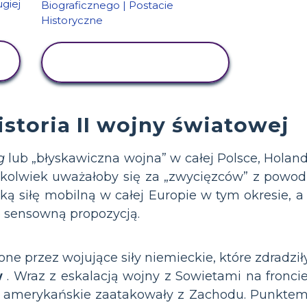
WYŚWIETL
AKTYWNOŚĆ
istoria II wojny światowej
g
lub „błyskawiczna wojna” w całej Polsce, Holandi
dykolwiek uważałoby się za „zwycięzców” z powod
ską siłę mobilną w całej Europie w tym okresie, 
ę sensowną propozycją.
one przez wojujące siły niemieckie, które zdradził
w
. Wraz z eskalacją wojny z Sowietami na fronc
skie i amerykańskie zaatakowały z Zachodu. Punk