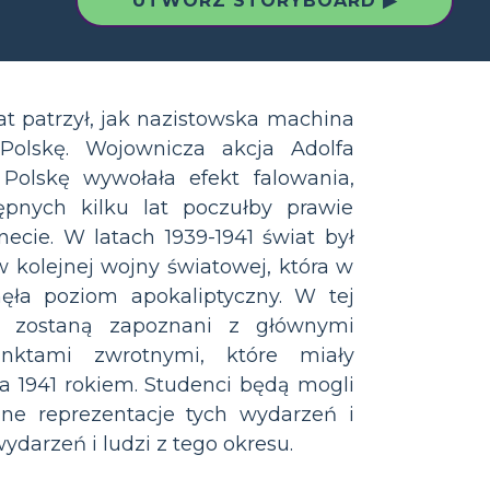
UTWÓRZ STORYBOARD ▶
iat patrzył, jak nazistowska machina
Polskę. Wojownicza akcja Adolfa
 Polskę wywołała efekt falowania,
ępnych kilku lat poczułby prawie
necie. W latach 1939-1941 świat był
kolejnej wojny światowej, która w
nęła poziom apokaliptyczny. W tej
e zostaną zapoznani z głównymi
nktami zwrotnymi, które miały
a 1941 rokiem. Studenci będą mogli
zne reprezentacje tych wydarzeń i
darzeń i ludzi z tego okresu.