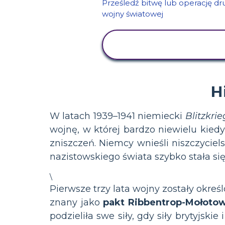
WYŚWIETL
AKTYWNOŚĆ
H
W latach 1939–1941 niemiecki
Blitzkrie
wojnę, w której bardzo niewielu kie
zniszczeń. Niemcy wnieśli niszczyciel
nazistowskiego świata szybko stała si
\
Pierwsze trzy lata wojny zostały określ
znany jako
pakt Ribbentrop-Mołoto
podzieliła swe siły, gdy siły brytyj