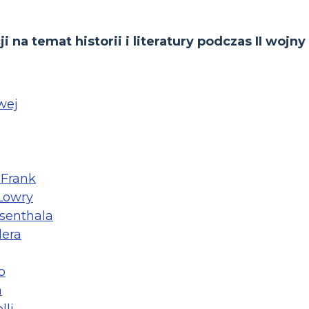
i na temat historii i literatury podczas II wojn
wej
Frank
Lowry
senthala
lera
o
a
lli