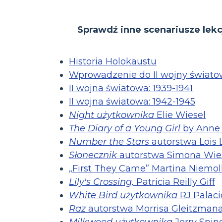
Sprawdź inne scenariusze lekcj
Historia Holokaustu
Wprowadzenie do II wojny świato
II wojna światowa: 1939-1941
II wojna światowa: 1942-1945
Night użytkownika
Elie Wiesel
The Diary of a Young Girl
by Anne 
Number the Stars
autorstwa Lois 
Słonecznik
autorstwa Simona Wie
„First They Came” Martina Niemol
Lily's Crossing,
Patricia Reilly Giff
White Bird użytkownika
RJ Palaci
Raz
autorstwa Morrisa Gleitzman
Milkweed użytkownika
Jerry Spine