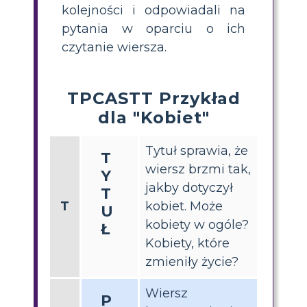
kolejności i odpowiadali na
pytania w oparciu o ich
czytanie wiersza.
TPCASTT Przykład
dla "Kobiet"
Tytuł sprawia, że ​​
T
wiersz brzmi tak,
Y
jakby dotyczył
T
T
kobiet. Może
U
kobiety w ogóle?
Ł
Kobiety, które
zmieniły życie?
Wiersz
P