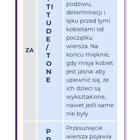
podziwu,
TI
determinacji i
T
lęku przed tymi
U
kobietami od
D
początku
E
wiersza. Na
/
ZA
T
końcu mięknie,
O
gdy misja kobiet
N
jest jasna: aby
E
upewnić się, że
ich dzieci są
wykształcone,
nawet jeśli same
nie były.
Przesunięcie
P
wiersza pojawia
R