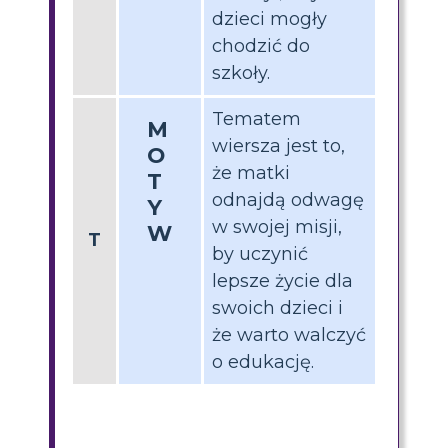
dzieci mogły
chodzić do
szkoły.
Tematem
M
wiersza jest to,
O
że matki
T
odnajdą odwagę
Y
w swojej misji,
W
T
by uczynić
lepsze życie dla
swoich dzieci i
że warto walczyć
o edukację.