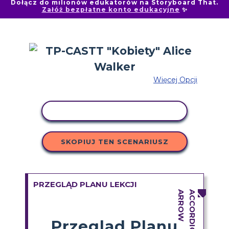
Dołącz do milionów edukatorów na Storyboard That.
Załóż bezpłatne konto edukacyjne
✨
Więcej Opcji
AKTYWNOŚĆ KOPIOWANIA
SKOPIUJ TEN SCENARIUSZ
PRZEGLĄD PLANU LEKCJI
Przegląd Planu