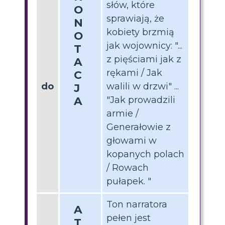
słów, które
O
sprawiają, że
N
kobiety brzmią
O
jak wojownicy: "...
T
z pięściami jak z
A
rękami / Jak
C
do
walili w drzwi" ...
J
A
"Jak prowadzili
armie /
Generałowie z
głowami w
kopanych polach
/ Rowach
pułapek. "
Ton narratora
A
pełen jest
T