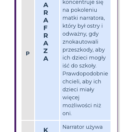
koncentruje się
A
na pokoleniu
R
matki narratora,
A
który był ostry i
F
odważny, gdy
R
znokautowali
A
przeszkody, aby
Z
P
A
ich dzieci mogły
iść do szkoły.
Prawdopodobnie
chcieli, aby ich
dzieci miały
więcej
możliwości niż
oni.
Narrator używa
K