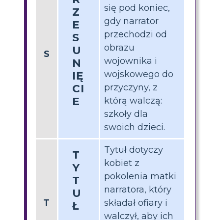
się pod koniec,
Z
gdy narrator
E
przechodzi od
S
obrazu
U
S
wojownika i
N
wojskowego do
IĘ
CI
przyczyny, z
E
którą walczą:
szkoły dla
swoich dzieci.
Tytuł dotyczy
T
kobiet z
Y
pokolenia matki
T
narratora, który
U
T
składał ofiary i
Ł
walczył, aby ich