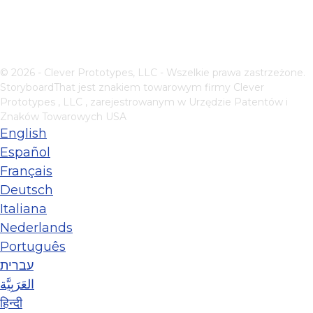
© 2026 - Clever Prototypes, LLC - Wszelkie prawa zastrzeżone.
StoryboardThat jest znakiem towarowym firmy
Clever
Prototypes , LLC
, zarejestrowanym w Urzędzie Patentów i
Znaków Towarowych USA
English
Español
Français
Deutsch
Italiana
Nederlands
Português
עברית
العَرَبِيَّة
हिन्दी