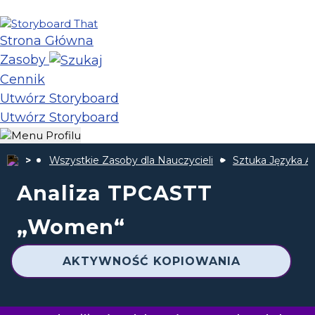
Strona Główna
Zasoby
Cennik
Utwórz Storyboard
Utwórz Storyboard
Wszystkie Zasoby dla Nauczycieli
Sztuka Języka A
Analiza TPCASTT
„Women“
AKTYWNOŚĆ KOPIOWANIA