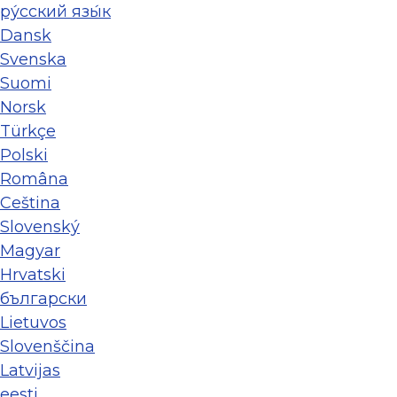
ру́сский язы́к
Dansk
Svenska
Suomi
Norsk
Türkçe
Polski
Româna
Ceština
Slovenský
Magyar
Hrvatski
български
Lietuvos
Slovenščina
Latvijas
eesti