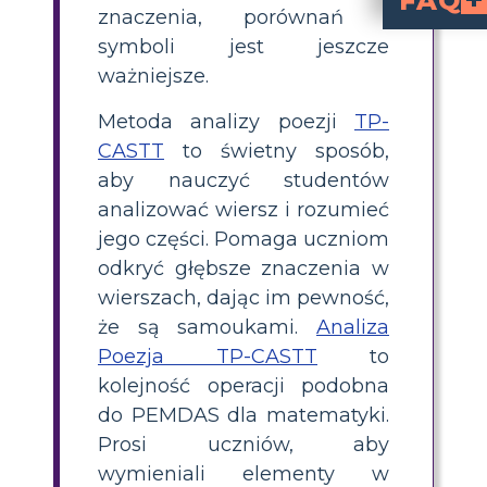
FAQ
znaczenia, porównań i
What is the TPCASTT method for poetry analys
is a step-by-step s
Title, Paraphr
, guiding students 
How do you analyze 
using TPCA
, paraphra
, determin
, revisit the
—focusing on sacrifice, bravery, and the value of educat
What is the theme of 'Women' by Alice Walker?
of 'Women' by Alice Walker i
even when they th
Why is TPCASTT useful for teachi
is useful in high school because it gives students a clear, organized process to analyze poems, helping them uncover deeper meanings and build confidence in interpreting complex literature.
What are some example
in 'Women' include phrases like “with fists as well as hands” and “led armies,” which sugges
symboli jest jeszcze
ważniejsze.
Metoda analizy poezji
TP-
CASTT
to świetny sposób,
aby nauczyć studentów
analizować wiersz i rozumieć
jego części. Pomaga uczniom
odkryć głębsze znaczenia w
wierszach, dając im pewność,
że są samoukami.
Analiza
Poezja TP-CASTT
to
kolejność operacji podobna
do PEMDAS dla matematyki.
Prosi uczniów, aby
wymieniali elementy w