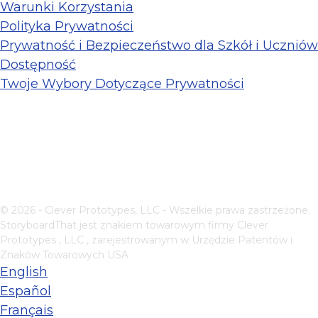
Warunki Korzystania
Polityka Prywatności
Prywatność i Bezpieczeństwo dla Szkół i Uczniów
Dostępność
Twoje Wybory Dotyczące Prywatności
© 2026 - Clever Prototypes, LLC - Wszelkie prawa zastrzeżone.
StoryboardThat jest znakiem towarowym firmy
Clever
Prototypes , LLC
, zarejestrowanym w Urzędzie Patentów i
Znaków Towarowych USA
English
Español
Français