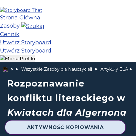
Strona Główna
Zasoby
Cennik
Utwórz Storyboard
Utwórz Storyboard
Wszystkie Zasoby dla Nauczycieli
Artykuły ELA
Rozpoznawanie
konfliktu literackiego w
Kwiatach dla Algernona
AKTYWNOŚĆ KOPIOWANIA