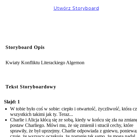
Utwórz Storyboard
Storyboard Opis
Kwiaty Konfliktu Literackiego Algernon
Tekst Storyboardowy
Slajd: 1
W tobie było coś w sobie: ciepło i otwartość, życzliwość, która cz
wszystkich takimi jak ty. Teraz...
Charlie i Alicja kłócą się ze sobą, kiedy w końcu się zła na zmian
postaw Charliego. Mówi mu, że się zmienił i stracił cechy, które
sprawiły, że był uprzejmy. Charlie odpowiada z gniewu, poniewa
czuje, że wszyscy oczekują, że zostanie tak samo, że mogą nadal