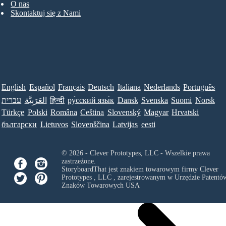
O nas
Skontaktuj się z Nami
English
Español
Français
Deutsch
Italiana
Nederlands
Português
עברית
العَرَبِيَّة
हिन्दी
ру́сский язы́к
Dansk
Svenska
Suomi
Norsk
Türkçe
Polski
Româna
Ceština
Slovenský
Magyar
Hrvatski
български
Lietuvos
Slovenščina
Latvijas
eesti
© 2026 - Clever Prototypes, LLC - Wszelkie prawa
zastrzeżone.
StoryboardThat jest znakiem towarowym firmy
Clever
Prototypes , LLC
, zarejestrowanym w Urzędzie Patentów
Znaków Towarowych USA