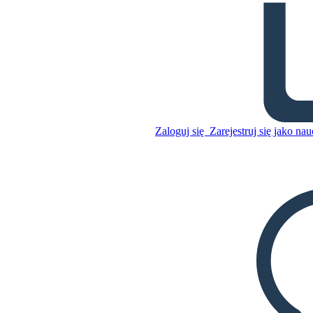
Konflikt w Kwiatach dla
Algernona
Skopiuj tę scenorys
STWÓRZ SCENORYS
Zaloguj się
Zarejestruj się jako nau
Skopiuj tę scenorys
STWÓRZ SCENORYS
ODTWARZANIE POKAZU SLAJDÓW
PRZECZYTAJ MI