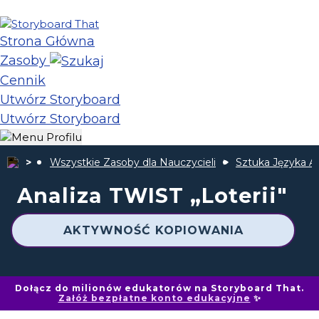
Strona Główna
Zasoby
Cennik
Utwórz Storyboard
Utwórz Storyboard
Wszystkie Zasoby dla Nauczycieli
Sztuka Języka A
Analiza TWIST „Loterii"
AKTYWNOŚĆ KOPIOWANIA
Dołącz do milionów edukatorów na Storyboard That.
Załóż bezpłatne konto edukacyjne
✨