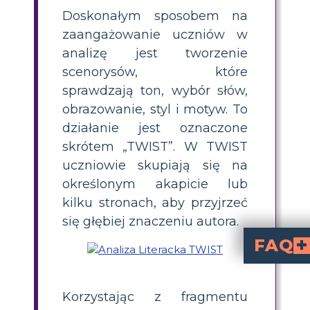
Doskonałym sposobem na
zaangażowanie uczniów w
analizę jest tworzenie
scenorysów, które
sprawdzają ton, wybór słów,
obrazowanie, styl i motyw. To
działanie jest oznaczone
skrótem „TWIST”. W TWIST
uczniowie skupiają się na
określonym akapicie lub
kilku stronach, aby przyjrzeć
się głębiej znaczeniu autora.
FAQ
to metoda 
. Pomaga uczniom głębie
to metoda badania d
Ton, Dobór słów, Obraz, Styl i 
. Pomaga uczniom
dla "The Lottery" autorstwa Shirl
analizę TWIST dla "The Lottery"
, zidentyf
, zbadaj
. Uczniowie mogą używać sto
Dlaczego analiz
rozkłada trudne teksty na zarządzalne elementy, co ułatwia uc
głębszych znaczeń
. Zachęca do uważnego cz
Jakie są przykład
Dla tonu: Jaką atmosferę tworzy autor? Dla doboru słów: Które s
Jaki jest najlep
to świetny sposób dla uczniów, aby wizualizować an
Korzystając z fragmentu