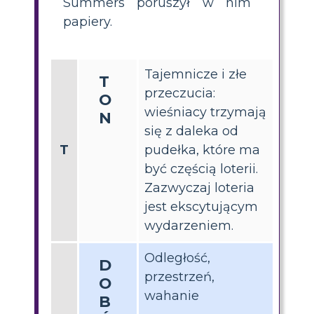
Summers poruszył w nim
papiery.
Tajemnicze i złe
T
przeczucia:
O
wieśniacy trzymają
N
się z daleka od
T
pudełka, które ma
być częścią loterii.
Zazwyczaj loteria
jest ekscytującym
wydarzeniem.
Odległość,
D
przestrzeń,
O
wahanie
B