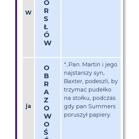
Ó
R
W
S
Ł
Ó
W
"...Pan. Martin i jego
O
najstarszy syn,
B
Baxter, podeszli, by
R
trzymać pudełko
A
na stołku, podczas
Z
ja
gdy pan Summers
O
poruszył papiery.
W
O
Ś