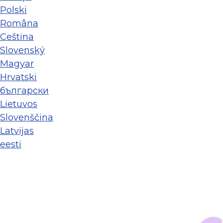
Polski
Româna
Ceština
Slovenský
Magyar
Hrvatski
български
Lietuvos
Slovenščina
Latvijas
eesti