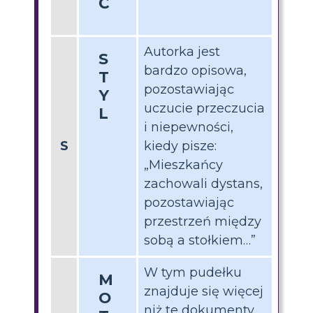
Ć
Autorka jest
S
bardzo opisowa,
T
pozostawiając
Y
uczucie przeczucia
L
i niepewności,
S
kiedy pisze:
„Mieszkańcy
zachowali dystans,
pozostawiając
przestrzeń między
sobą a stołkiem…”
W tym pudełku
M
znajduje się więcej
O
niż te dokumenty.