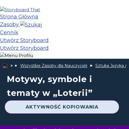
Strona Główna
Zasoby
Cennik
Utwórz Storyboard
Utwórz Storyboard
Wszystkie Zasoby dla Nauczycieli
Sztuka Języka A
Motywy, symbole i
tematy w „Loterii”
AKTYWNOŚĆ KOPIOWANIA