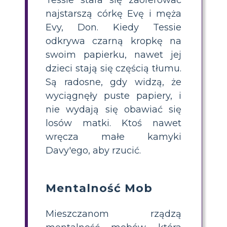
Tessie stara się zaoferować
najstarszą córkę Evę i męża
Evy, Don. Kiedy Tessie
odkrywa czarną kropkę na
swoim papierku, nawet jej
dzieci stają się częścią tłumu.
Są radosne, gdy widzą, że
wyciągnęły puste papiery, i
nie wydają się obawiać się
losów matki. Ktoś nawet
wręcza małe kamyki
Davy'ego, aby rzucić.
Mentalność Mob
Mieszczanom rządzą