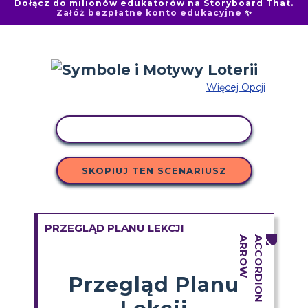
Dołącz do milionów edukatorów na Storyboard That.
Załóż bezpłatne konto edukacyjne
✨
Więcej Opcji
AKTYWNOŚĆ KOPIOWANIA
SKOPIUJ TEN SCENARIUSZ
PRZEGLĄD PLANU LEKCJI
Przegląd Planu
Lekcji