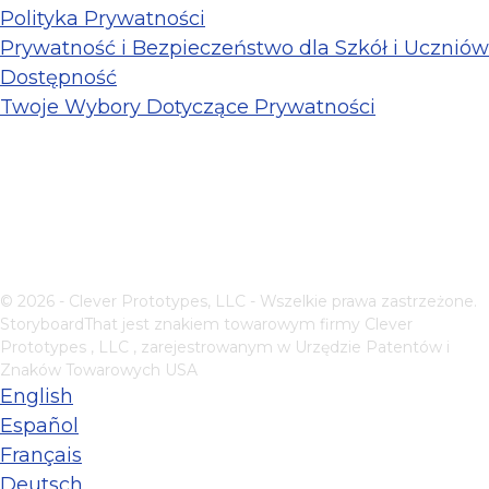
Polityka Prywatności
Prywatność i Bezpieczeństwo dla Szkół i Uczniów
Dostępność
Twoje Wybory Dotyczące Prywatności
© 2026 - Clever Prototypes, LLC - Wszelkie prawa zastrzeżone.
StoryboardThat jest znakiem towarowym firmy
Clever
Prototypes , LLC
, zarejestrowanym w Urzędzie Patentów i
Znaków Towarowych USA
English
Español
Français
Deutsch