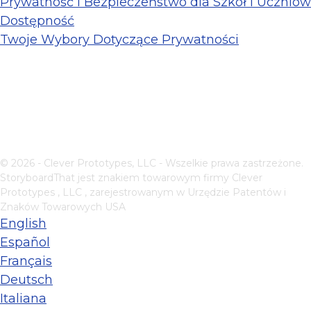
Prywatność i Bezpieczeństwo dla Szkół i Uczniów
Dostępność
Twoje Wybory Dotyczące Prywatności
© 2026 - Clever Prototypes, LLC - Wszelkie prawa zastrzeżone.
StoryboardThat jest znakiem towarowym firmy
Clever
Prototypes , LLC
, zarejestrowanym w Urzędzie Patentów i
Znaków Towarowych USA
English
Español
Français
Deutsch
Italiana