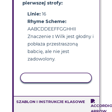
pierwszej strofy:
Linie:
16
Rhyme Scheme:
AABCDDEEFFGGHHII
Znaczenie
:
Wilk jest głodny i
pobłaża przestraszoną
babcię, ale nie jest
zadowolony.
AKTYWNOŚĆ KOPIOWANIA
SZABLON I INSTRUKCJE KLASOWE