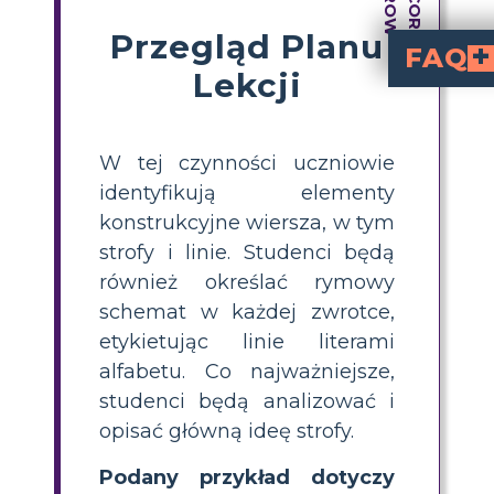
Przegląd Planu
FAQ
Lekcji
Jakie są główne elementy strukturalne wiersza, na które powinni zw
(wzór rymów na końcu wersów, 
w strofach, należy odczytać końcowe słowo każdego wersetu i przypisać
Jaki jest najlepszy sposób, aby pomóc uczniom zrozumieć główny pomysł strofy wiers
jest, aby uczniowie streszczali każdą strof
Jak mogę nauczyć uczniów czwartej lub piątej klasy elementów strukturalnych wie
, takich jak oznaczanie strof i wersów, wspólne ustalanie schematów rymów oraz tworzenie prostych ilustracji dla każdej strofy. P
Dlaczego ważne jes
pomaga uczniom zrozumieć, jak po
W tej czynności uczniowie
identyfikują elementy
konstrukcyjne wiersza, w tym
strofy i linie. Studenci będą
również określać rymowy
schemat w każdej zwrotce,
etykietując linie literami
alfabetu. Co najważniejsze,
studenci będą analizować i
opisać główną ideę strofy.
Podany przykład dotyczy