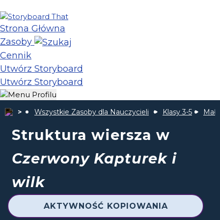
Strona Główna
Zasoby
Cennik
Utwórz Storyboard
Utwórz Storyboard
Wszystkie Zasoby dla Nauczycieli
Klasy 3-5
Mały
Struktura wiersza w
Czerwony Kapturek i
wilk
AKTYWNOŚĆ KOPIOWANIA