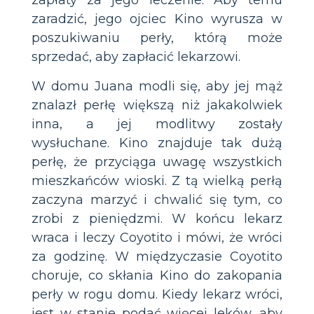
zaradzić, jego ojciec Kino wyrusza w
poszukiwaniu perły, którą może
sprzedać, aby zapłacić lekarzowi.
W domu Juana modli się, aby jej mąż
znalazł perłę większą niż jakakolwiek
inna, a jej modlitwy zostały
wysłuchane. Kino znajduje tak dużą
perłę, że przyciąga uwagę wszystkich
mieszkańców wioski. Z tą wielką perłą
zaczyna marzyć i chwalić się tym, co
zrobi z pieniędzmi. W końcu lekarz
wraca i leczy Coyotito i mówi, że wróci
za godzinę. W międzyczasie Coyotito
choruje, co skłania Kino do zakopania
perły w rogu domu. Kiedy lekarz wróci,
jest w stanie podać więcej leków, aby