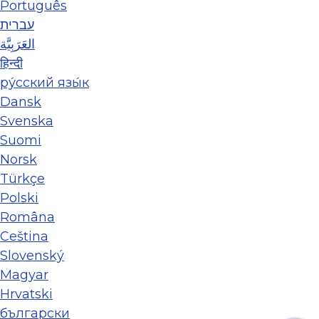
Português
עברית
العَرَبِيَّة
हिन्दी
ру́сский язы́к
Dansk
Svenska
Suomi
Norsk
Türkçe
Polski
Româna
Ceština
Slovenský
Magyar
Hrvatski
български