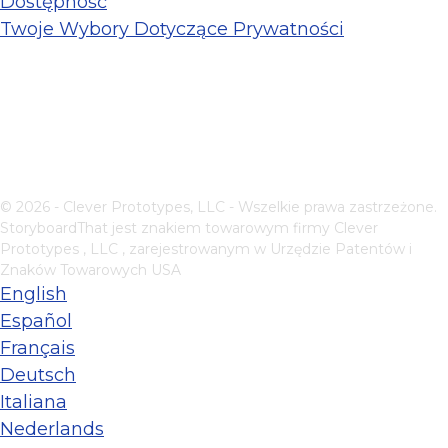
Dostępność
Twoje Wybory Dotyczące Prywatności
© 2026 - Clever Prototypes, LLC - Wszelkie prawa zastrzeżone.
StoryboardThat jest znakiem towarowym firmy
Clever
Prototypes , LLC
, zarejestrowanym w Urzędzie Patentów i
Znaków Towarowych USA
English
Español
Français
Deutsch
Italiana
Nederlands