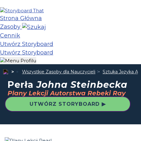
Strona Główna
Zasoby
Cennik
Utwórz Storyboard
Utwórz Storyboard
Wszystkie Zasoby dla Nauczycieli
Sztuka Języka An
Perła
Johna Steinbecka
Plany Lekcji Autorstwa Rebeki Ray
UTWÓRZ STORYBOARD ▶