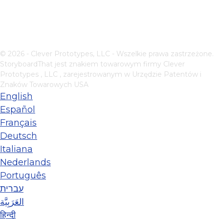
© 2026 - Clever Prototypes, LLC - Wszelkie prawa zastrzeżone.
StoryboardThat jest znakiem towarowym firmy
Clever
Prototypes , LLC
, zarejestrowanym w Urzędzie Patentów i
Znaków Towarowych USA
English
Español
Français
Deutsch
Italiana
Nederlands
Português
עברית
العَرَبِيَّة
हिन्दी