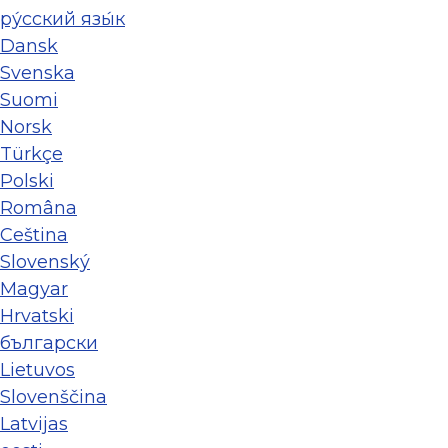
ру́сский язы́к
Dansk
Svenska
Suomi
Norsk
Türkçe
Polski
Româna
Ceština
Slovenský
Magyar
Hrvatski
български
Lietuvos
Slovenščina
Latvijas