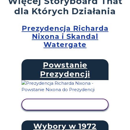
Więcej Storyboard That
dla Których Działania
Prezydencja Richarda
Nixona i Skandal
Watergate
Powstanie
Prezydencji
WYŚWIETL AKTYWNOŚĆ
Wybory w 1972