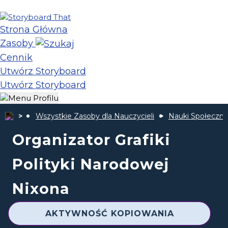
Strona Główna
Zasoby
Cennik
Utwórz Storyboard
Utwórz Storyboard
Wszystkie Zasoby dla Nauczycieli
Nauki Społeczn
Organizator Grafiki
Polityki Narodowej
Nixona
AKTYWNOŚĆ KOPIOWANIA