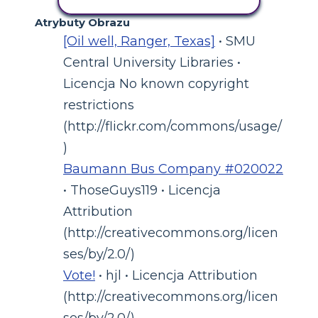
AKTYWNOŚĆ KOPIOWANIA
Atrybuty Obrazu
[Oil well, Ranger, Texas]
• SMU
Central University Libraries •
Licencja No known copyright
restrictions
(http://flickr.com/commons/usage/
)
Baumann Bus Company #020022
• ThoseGuys119 • Licencja
Attribution
(http://creativecommons.org/licen
ses/by/2.0/)
Vote!
• hjl • Licencja Attribution
(http://creativecommons.org/licen
ses/by/2.0/)