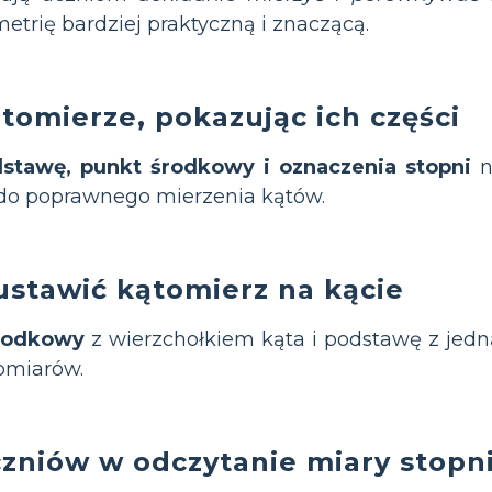
etrię bardziej praktyczną i znaczącą.
omierze, pokazując ich części
stawę, punkt środkowy i oznaczenia stopni
n
do poprawnego mierzenia kątów.
ustawić kątomierz na kącie
rodkowy
z wierzchołkiem kąta i podstawę z jedn
omiarów.
niów w odczytanie miary stopn