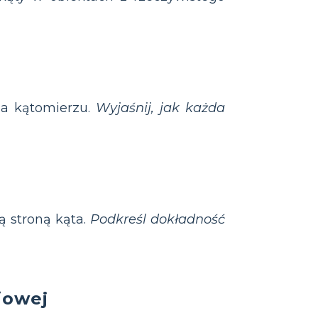
a kątomierzu.
Wyjaśnij, jak każda
ą stroną kąta.
Podkreśl dokładność
iowej