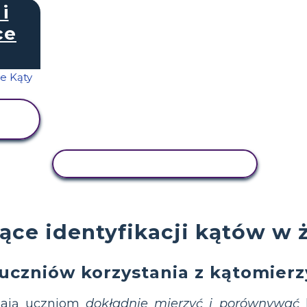
i
ce
AKTYWNOŚĆ KOPIOWANIA
ące identyfikacji kątów w
uczniów korzystania z kątomierz
ają uczniom
dokładnie mierzyć i porównywać
k