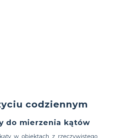
 życiu codziennym
y do mierzenia kątów
ąty w obiektach z rzeczywistego