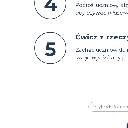
4
Poproś uczniów, a
aby używać właściwe
Ćwicz z rzec
5
Zachęć uczniów do
swoje wyniki
, aby p