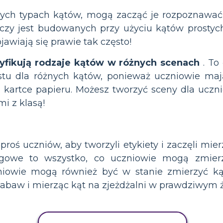
nych typach kątów, mogą zacząć je rozpoznawać,
eczy jest budowanych przy użyciu kątów prostyc
jawiają się prawie tak często!
yfikują rodzaje kątów w różnych scenach
. To
tu dla różnych kątów, ponieważ uczniowie maj
 kartce papieru. Możesz tworzyć sceny dla uczn
mi z klasą!
roś uczniów, aby tworzyli etykiety i zaczęli mierz
łogowe to wszystko, co uczniowie mogą zmier
iowie mogą również być w stanie zmierzyć kąt
zabaw i mierząc kąt na zjeżdżalni w prawdziwym ż
AKTYWNOŚĆ KOPIOWANIA