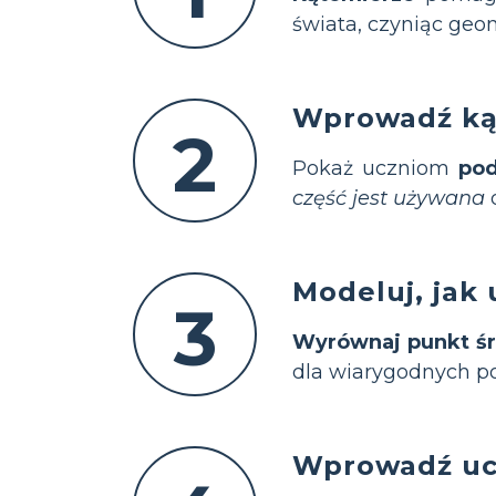
świata, czyniąc geom
Wprowadź kąt
2
Pokaż uczniom
pod
część jest używana
Modeluj, jak 
3
Wyrównaj punkt ś
dla wiarygodnych p
Wprowadź ucz