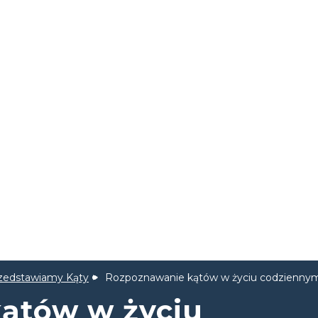
zedstawiamy Kąty
Rozpoznawanie kątów w życiu codzienny
ątów w życiu