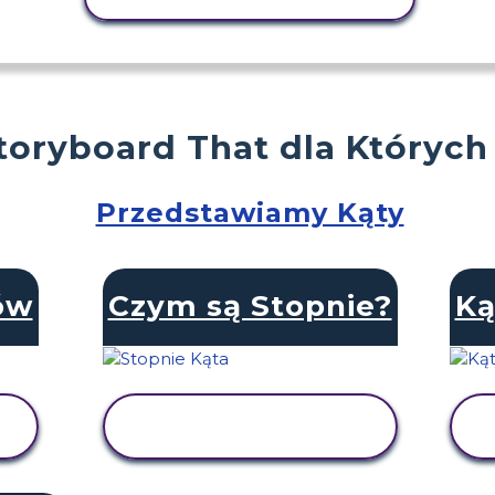
toryboard That dla Których
Przedstawiamy Kąty
ów
Czym są Stopnie?
Ką
WYŚWIETL
AKTYWNOŚĆ