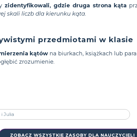
by
zidentyfikowali, gdzie druga strona kąta
prz
j skali liczb dla kierunku kąta
.
zywistymi przedmiotami w klasie
mierzenia kątów
na biurkach, książkach lub par
ogłębić zrozumienie.
ZOBACZ WSZYSTKIE ZASOBY DLA NAUCZYCIELI