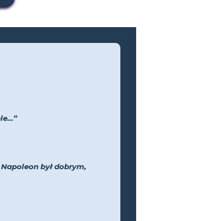
e...”
y Napoleon był dobrym,