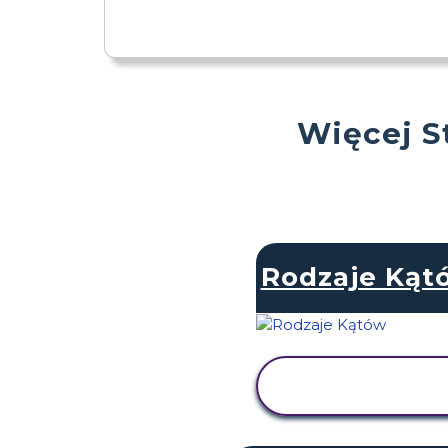
Więcej S
Rodzaje Kąt
WYŚWIETL
AKTYWNOŚĆ