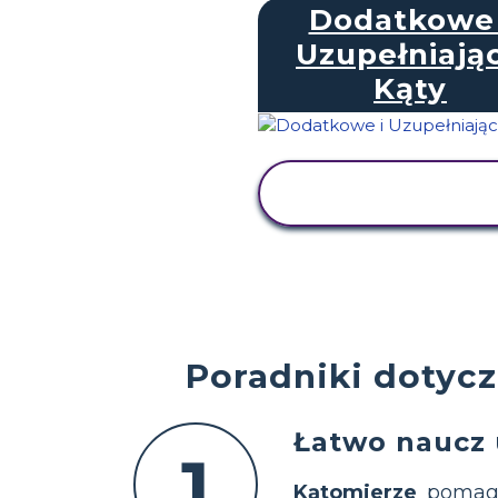
Dodatkowe 
Uzupełniają
Kąty
WYŚWIETL
AKTYWNOŚĆ
Poradniki dotycz
Łatwo naucz 
1
Kątomierze
pomag