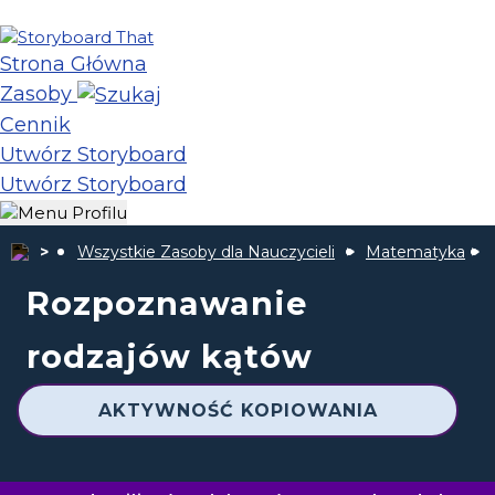
Strona Główna
Zasoby
Cennik
Utwórz Storyboard
Utwórz Storyboard
Wszystkie Zasoby dla Nauczycieli
Matematyka
Rozpoznawanie
rodzajów kątów
AKTYWNOŚĆ KOPIOWANIA