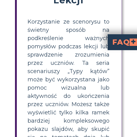
Korzystanie ze scenorysu to
świetny sposób na
podkreślenie ważnych
FAQ
pomysłów podczas lekcji lub
Jakie są różne rodzaje kątów, 
(mniejsze niż 90°),
kąty rozwa
kąty wypros
Jak mogę nauczać
, aby uczniowie zdefiniowali każdy typ kąta, narysowali lub zilustr
Jaka jest łatwa 
, w której uczniowie łączą nazwy kątów z ich ilustracjami. Może
Jak planować lekcje
taką jak storyboardy, podziel zadania na kroki i daj ćwiczenia z grami dopasowania. Używaj przykładów z życia codziennego i zapewnij okazje do powtórzenia materiału lub dodatkowych ćwiczeń, j
Czy uczniowie mogą korzystać z Story
Storyboard That
, aby nałożyć strzałki lub segmenty na obrazach, obiektach lub scenach, pomagając im znaleźć i zilustrować kąty w 
sprawdzenie zrozumienia
przez uczniów. Ta seria
scenariuszy „Typy kątów”
może być wykorzystana jako
pomoc wizualna lub
aktywność do ukończenia
przez uczniów. Możesz także
wyświetlić tylko kilka ramek
bardziej kompleksowego
pokazu slajdów, aby skupić