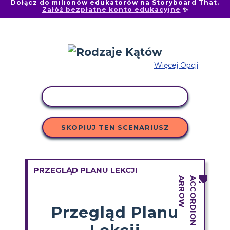
Dołącz do milionów edukatorów na Storyboard That.
Załóż bezpłatne konto edukacyjne
✨
Więcej Opcji
AKTYWNOŚĆ KOPIOWANIA
SKOPIUJ TEN SCENARIUSZ
PRZEGLĄD PLANU LEKCJI
Przegląd Planu
Lekcji