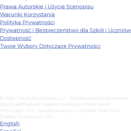
Prawa Autorskie i Użycie Scenopisu
Warunki Korzystania
Polityka Prywatności
Prywatność i Bezpieczeństwo dla Szkół i Uczniów
Dostępność
Twoje Wybory Dotyczące Prywatności
© 2026 - Clever Prototypes, LLC - Wszelkie prawa zastrzeżone.
StoryboardThat jest znakiem towarowym firmy
Clever
Prototypes , LLC
, zarejestrowanym w Urzędzie Patentów i
Znaków Towarowych USA
English