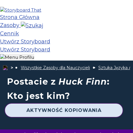
Strona Główna
Zasoby
Cennik
Utwórz Storyboard
Utwórz Storyboard
Wszystkie Zasoby dla Nauczycieli
Sztuka Języka A
Postacie z
Huck Finn
:
Kto jest kim?
AKTYWNOŚĆ KOPIOWANIA