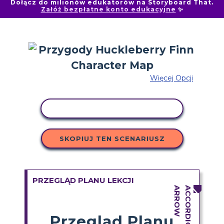
Dołącz do milionów edukatorów na Storyboard That.
Załóż bezpłatne konto edukacyjne
✨
Więcej Opcji
AKTYWNOŚĆ KOPIOWANIA
SKOPIUJ TEN SCENARIUSZ
PRZEGLĄD PLANU LEKCJI
Przegląd Planu