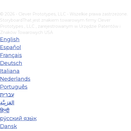
© 2026 - Clever Prototypes, LLC - Wszelkie prawa zastrzeżone.
StoryboardThat jest znakiem towarowym firmy
Clever
Prototypes , LLC
, zarejestrowanym w Urzędzie Patentów i
Znaków Towarowych USA
English
Español
Français
Deutsch
Italiana
Nederlands
Português
עברית
العَرَبِيَّة
हिन्दी
ру́сский язы́к
Dansk