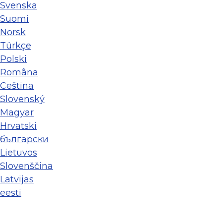
Svenska
Suomi
Norsk
Türkçe
Polski
Româna
Ceština
Slovenský
Magyar
Hrvatski
български
Lietuvos
Slovenščina
Latvijas
eesti