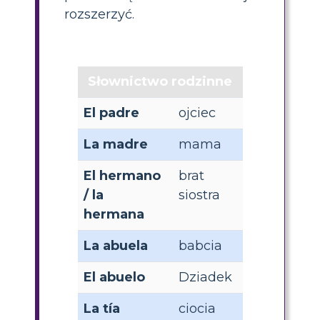
rozszerzyć.
Słownictwo rodzinne
El padre
ojciec
La madre
mama
El hermano
brat
/ la
siostra
hermana
La abuela
babcia
El abuelo
Dziadek
La tía
ciocia