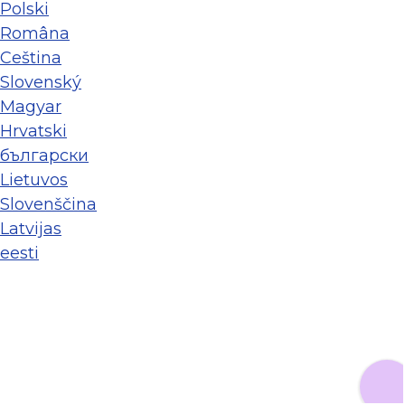
Polski
Româna
Ceština
Slovenský
Magyar
Hrvatski
български
Lietuvos
Slovenščina
Latvijas
eesti