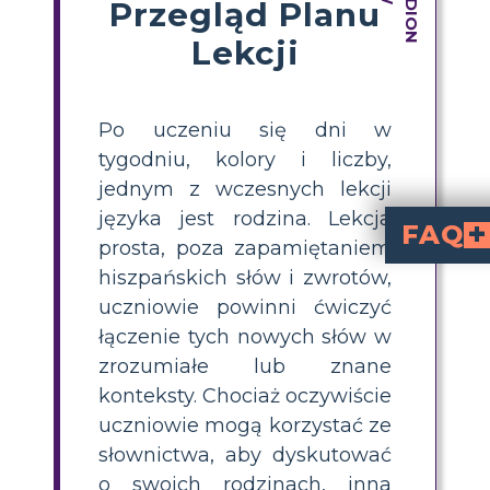
Przegląd Planu
Lekcji
Po uczeniu się dni w
tygodniu, kolory i liczby,
jednym z wczesnych lekcji
języka jest rodzina. Lekcja
FAQ
prosta, poza zapamiętaniem
Jaka jest prosta aktywność słowni
Prosta aktywność polega na tym, aby uczniowie tworzyli
z wykorzystaniem słownictwa dotyczącego rodziny po hiszpańsku. Wybierają własną lub słynną r
Jak mogę pomóc uczniom zapamiętać słowa dotyczące człon
, na przykład opisując własne lub znane rodziny. Wizualne organizatory, takie jak mapy pajęczyny, oraz kojarzenie imion z każdym członk
Jakie są najczęstsze słowa słownictwa rodzinne
el abuelo/
el hijo/la hija
Jaki jest najlepszy sposób na 
wizualnych tablic słow
, na których będą oznaczać członków rodziny hisz
Jak mogę sprawić, by lekcje słownictwa rodzinnego po hiszpań
lub własnej, korzystania z kreatywnych ilustracji i p
hiszpańskich słów i zwrotów,
uczniowie powinni ćwiczyć
łączenie tych nowych słów w
zrozumiałe lub znane
konteksty. Chociaż oczywiście
uczniowie mogą korzystać ze
słownictwa, aby dyskutować
o swoich rodzinach, inna