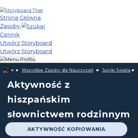
Strona Główna
Zasoby
Cennik
Utwórz Storyboard
Utwórz Storyboard
Wszystkie Zasoby dla Nauczycieli
Języki Świata
Aktywność z
hiszpańskim
słownictwem rodzinnym
AKTYWNOŚĆ KOPIOWANIA