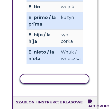
El tío
wujek
El primo / la
kuzyn
prima
El hijo / la
syn
hija
córka
El nieto / la
Wnuk /
nieta
wnuczka
AKTYWNOŚĆ KOPIOWANIA
SZABLON I INSTRUKCJE KLASOWE