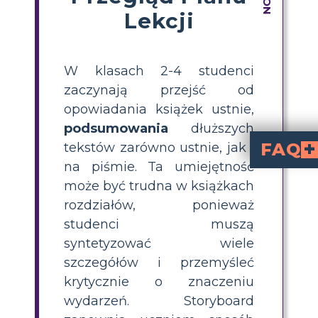
Lekcji
W klasach 2-4 studenci
zaczynają przejść od
opowiadania książek ustnie,
podsumowania
dłuższych
FAQ
tekstów zarówno ustnie, jak i
na piśmie. Ta umiejętność
Jakich innych słów 
„Ekspozycja” odnosi się do początku opowieści. Poznajemy tam głównych bohat
„Rezolucja” odnosi się do zakończenia narracji. W tym rozdziale dowiadujemy się, co dzieje się z bohaterami i jak
Jak zmieniają się bohaterow
Wilbur zyskuje pewność siebie i w miarę r
może być trudna w książkach
rozdziałów, ponieważ
studenci muszą
syntetyzować wiele
szczegółów i przemyśleć
krytycznie o znaczeniu
wydarzeń. Storyboard