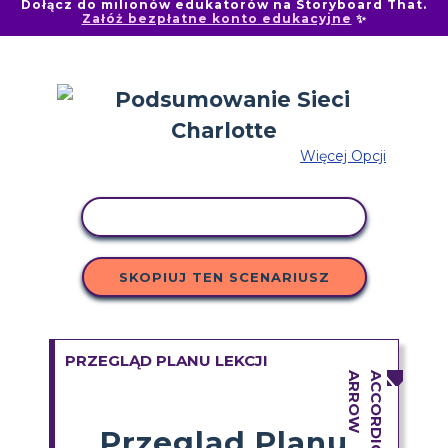
Dołącz do milionów edukatorów na Storyboard That.
Załóż bezpłatne konto edukacyjne
✨
Więcej Opcji
AKTYWNOŚĆ KOPIOWANIA
SKOPIUJ TEN SCENARIUSZ
PRZEGLĄD PLANU LEKCJI
Przegląd Planu