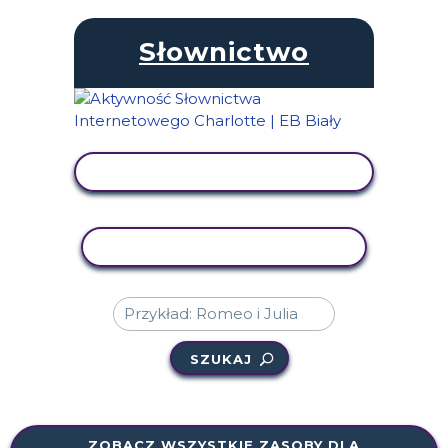
Słownictwo
WYŚWIETL AKTYWNOŚĆ
AKTYWNOŚĆ KOPIOWANIA
SZUKAJ
ZOBACZ WSZYSTKIE ZASOBY DLA