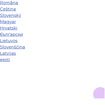
Româna
Ceština
Slovenský
Magyar
Hrvatski
български
Lietuvos
Slovenščina
Latvijas
eesti