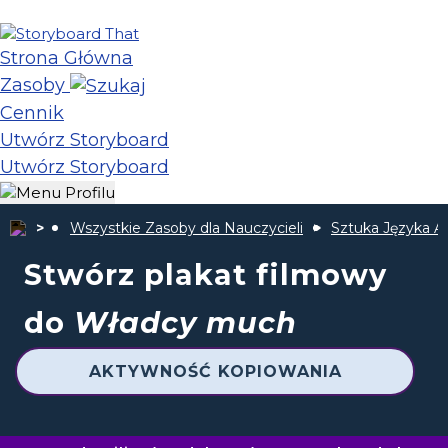
Strona Główna
Zasoby
Cennik
Utwórz Storyboard
Utwórz Storyboard
Wszystkie Zasoby dla Nauczycieli
Sztuka Języka A
Stwórz plakat filmowy
do
Władcy much
AKTYWNOŚĆ KOPIOWANIA