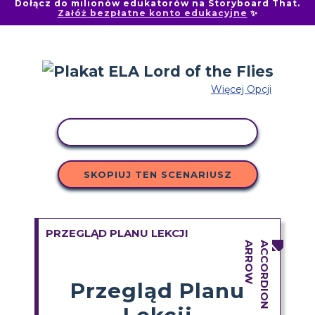
Dołącz do milionów edukatorów na Storyboard That.
Załóż bezpłatne konto edukacyjne
✨
Więcej Opcji
AKTYWNOŚĆ KOPIOWANIA
SKOPIUJ TEN SCENARIUSZ
PRZEGLĄD PLANU LEKCJI
Przegląd Planu
Lekcji