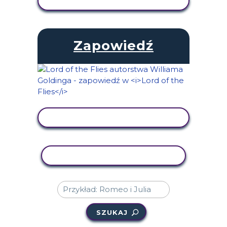
WYŚWIETL AKTYWNOŚĆ
Zapowiedź
WYŚWIETL AKTYWNOŚĆ
AKTYWNOŚĆ KOPIOWANIA
SZUKAJ