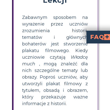
Zabawnym sposobem na
wyrażenie przez uczniów
zrozumienia historii,
FAQ
tematów i głównych
bohaterów jest stworzenie
Jakie elementy uc
Plakat filmu „Władca much” powinien zwykle zawierać tytuł, przykuwający uwagę obraz lub obrazy przedstawiaj
Jakie zapadające w pamięć obrazy lu
Mocna grafika na plakacie może zawierać obrazy takie jak muszla, odcię
plakatu filmowego. Kiedy
uczniowie czytają
Władcę
much
, mogą znaleźć dla
nich szczególne tematy lub
obrazy. Poproś uczniów, aby
utworzyli plakat filmowy z
tytułem, obsadą i obrazem,
który przekazuje ważne
informacje z historii.