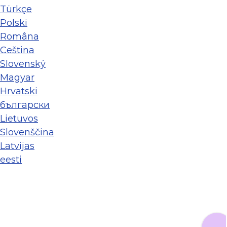
Türkçe
Polski
Româna
Ceština
Slovenský
Magyar
Hrvatski
български
Lietuvos
Slovenščina
Latvijas
eesti