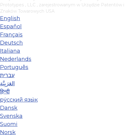
Prototypes , LLC
, zarejestrowanym w Urzędzie Patentów i
Znaków Towarowych USA
English
Español
Français
Deutsch
Italiana
Nederlands
Português
עברית
العَرَبِيَّة
हिन्दी
ру́сский язы́к
Dansk
Svenska
Suomi
Norsk