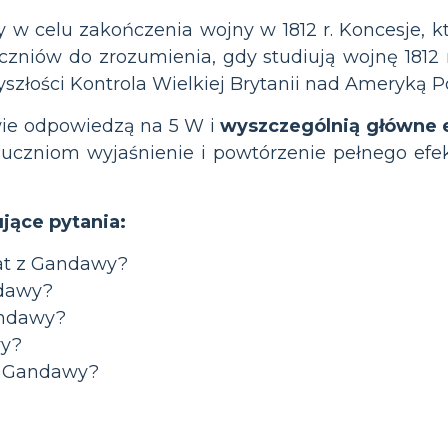
w celu zakończenia wojny w 1812 r. Koncesje, któ
czniów do zrozumienia, gdy studiują wojnę 1812 r
złości Kontrola Wielkiej Brytanii nad Ameryką P
wie odpowiedzą na 5 W i
wyszczególnią główne e
 uczniom wyjaśnienie i powtórzenie pełnego efek
jące pytania:
at z Gandawy?
ndawy?
andawy?
wy?
z Gandawy?