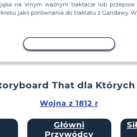
jąka na innym ważnym traktacie lub przepisie
ykresu jako porównania do traktatu z Gandawy. Wy
AKTYWNOŚĆ KOPIOWANIA
toryboard That dla Których
Wojna z 1812 r
Główni
Si
Przywódcy