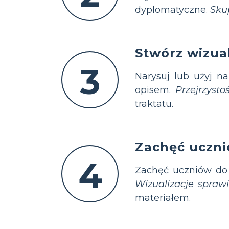
dyplomatyczne.
Sku
Stwórz wizual
3
Narysuj lub użyj na
opisem.
Przejrzysto
traktatu.
Zachęć uczni
4
Zachęć uczniów d
Wizualizacje sprawi
materiałem.