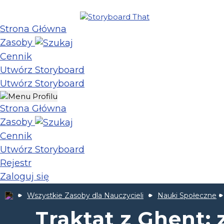
Strona Główna
Zasoby
Cennik
Utwórz Storyboard
Utwórz Storyboard
Strona Główna
Zasoby
Cennik
Utwórz Storyboard
Rejestr
Zaloguj się
Wszystkie Zasoby dla Nauczycieli
Nauki Społeczne
Traktat z Ghent: