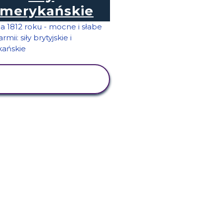
merykańskie
WYŚWIETL
AKTYWNOŚĆ