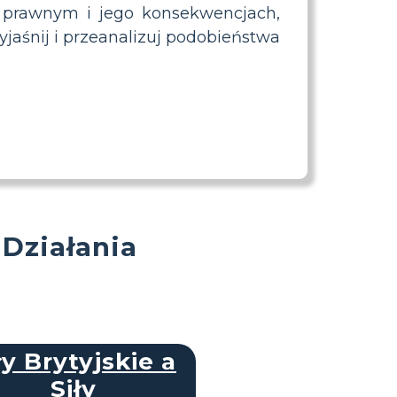
 prawnym i jego konsekwencjach,
jaśnij i przeanalizuj podobieństwa
 Działania
ły Brytyjskie a
Siły