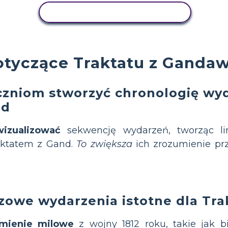
AKTYWNOŚĆ KOPIOWANIA
tyczące Traktatu z Gandaw
zniom stworzyć chronologię wy
nd
izualizować
sekwencję wydarzeń, tworząc lin
ktatem z Gand.
To zwiększa
ich zrozumienie prz
zowe wydarzenia istotne dla Tra
mienie milowe
z wojny 1812 roku, takie jak b