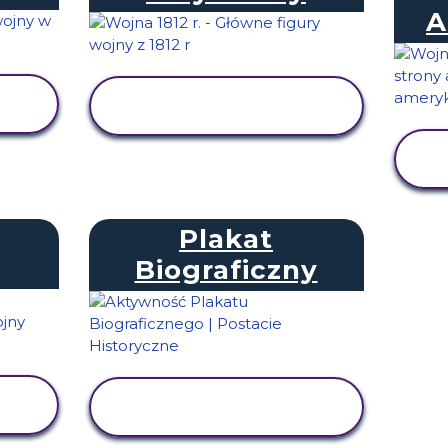
A
WYŚWIETL
AKTYWNOŚĆ
Plakat
Biograficzny
WYŚWIETL
AKTYWNOŚĆ