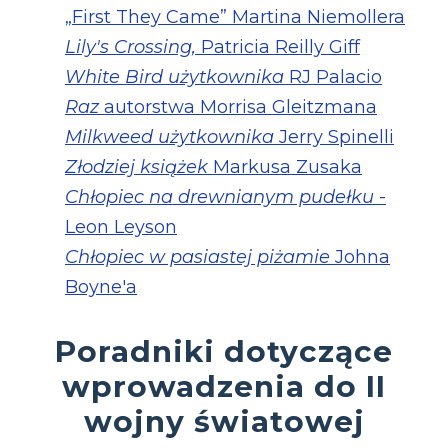
„First They Came” Martina Niemollera
Lily's Crossing,
Patricia Reilly Giff
White Bird użytkownika
RJ Palacio
Raz
autorstwa Morrisa Gleitzmana
Milkweed użytkownika
Jerry Spinelli
Złodziej książek
Markusa Zusaka
Chłopiec na drewnianym pudełku
-
Leon Leyson
Chłopiec w pasiastej piżamie
Johna
Boyne'a
Poradniki dotyczące
wprowadzenia do II
wojny światowej