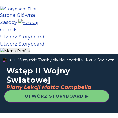
Strona Główna
Zasoby
Cennik
Utwórz Storyboard
Utwórz Storyboard
Wszystkie Zasoby dla Nauczycieli
Nauki Społeczne
Wstęp II Wojny
Światowej
Plany Lekcji Matta Campbella
UTWÓRZ STORYBOARD ▶