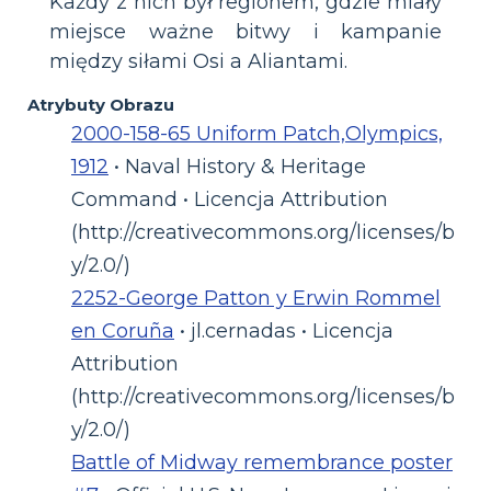
Każdy z nich był regionem, gdzie miały
miejsce ważne bitwy i kampanie
między siłami Osi a Aliantami.
Atrybuty Obrazu
2000-158-65 Uniform Patch,Olympics,
1912
• Naval History & Heritage
Command • Licencja Attribution
(http://creativecommons.org/licenses/b
y/2.0/)
2252-George Patton y Erwin Rommel
en Coruña
• jl.cernadas • Licencja
Attribution
(http://creativecommons.org/licenses/b
y/2.0/)
Battle of Midway remembrance poster