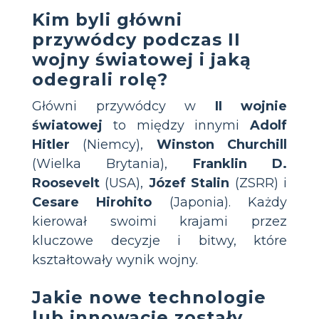
Kim byli główni
przywódcy podczas II
wojny światowej i jaką
odegrali rolę?
Główni przywódcy w
II wojnie
światowej
to między innymi
Adolf
Hitler
(Niemcy),
Winston Churchill
(Wielka Brytania),
Franklin D.
Roosevelt
(USA),
Józef Stalin
(ZSRR) i
Cesare Hirohito
(Japonia). Każdy
kierował swoimi krajami przez
kluczowe decyzje i bitwy, które
kształtowały wynik wojny.
Jakie nowe technologie
lub innowacje zostały