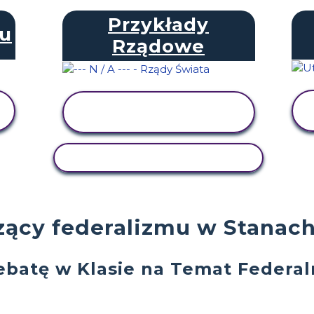
Przykłady
u
Rządowe
WYŚWIETL
AKTYWNOŚĆ
AKTYWNOŚĆ KOPIOWANIA
zący federalizmu w Stanac
ebatę w Klasie na Temat Federa