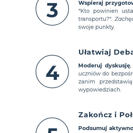
3
Wspieraj przygoto
"Kto powinien usta
transportu?".
Zachę
swoje punkty.
Ułatwiaj Deb
4
Moderuj dyskusję
,
uczniów
do bezpośr
zanim przedstawi
wypowiedziach.
Zakończ i Po
Podsumuj aktywno