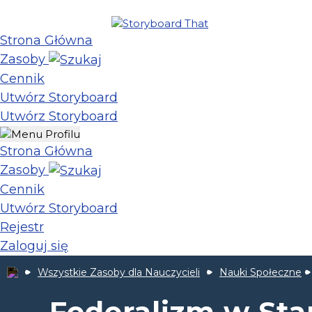
Strona Główna
Zasoby
Cennik
Utwórz Storyboard
Utwórz Storyboard
Strona Główna
Zasoby
Cennik
Utwórz Storyboard
Rejestr
Zaloguj się
Wszystkie Zasoby dla Nauczycieli
Nauki Społeczne
Federalizm w St