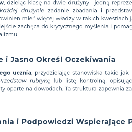
ów
, dzieląc klasę na dwie drużyny—jedną repreze
 każdej drużynie
zadanie zbadania i przedstaw
winien mieć więcej władzy w takich kwestiach j
dejście zachęca do krytycznego myślenia i pom
alizmu.
e i Jasno Określ Oczekiwania
dego ucznia
, przydzielając stanowiska takie ja
Przedstaw rubrykę
lub listę kontrolną, opisują
ty oparte na dowodach. Ta struktura zapewnia z
ania i Podpowiedzi Wspierające 