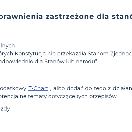
prawnienia zastrzeżone dla sta
lnych
tórych Konstytucja nie przekazała Stanom Zjedn
odpowiednio dla Stanów lub narodu”.
 dodatkowy
T-Chart
, albo dodać do tego z działan
tencjalne tematy dotyczące tych przepisów:
azdy