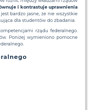
iów różnic między władzami rządów
ównuje i kontrastuje uprawnienia
jest bardzo jasne, że nie wszystkie
ująca dla studentów do zbadania.
kompetencjami rządu federalnego.
ądów. Poniżej wymieniono pomocne
ederalnego.
eralnego