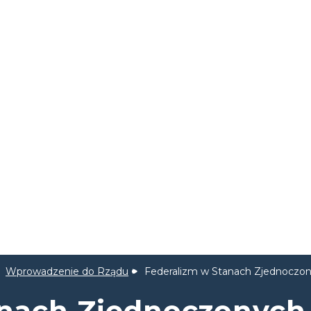
Wprowadzenie do Rządu
Federalizm w Stanach Zjednoczo
anach Zjednoczonych