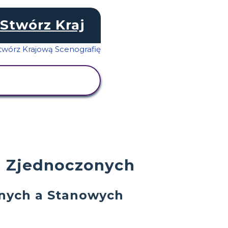
Stwórz Kraj
WYŚWIETL
AKTYWNOŚĆ
h Zjednoczonych
lnych a Stanowych