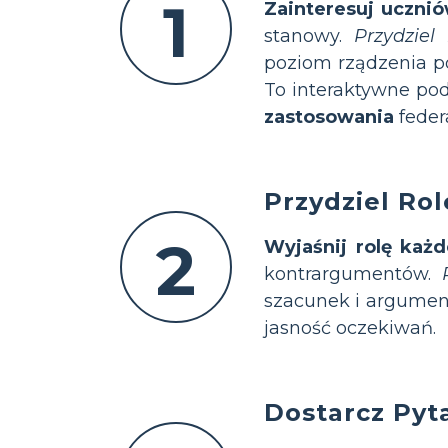
1
Zainteresuj uczni
stanowy.
Przydziel
poziom rządzenia po
To interaktywne po
zastosowania
feder
Przydziel Rol
2
Wyjaśnij rolę każ
kontrargumentów.
szacunek i argumen
jasność oczekiwań.
Dostarcz Pyt