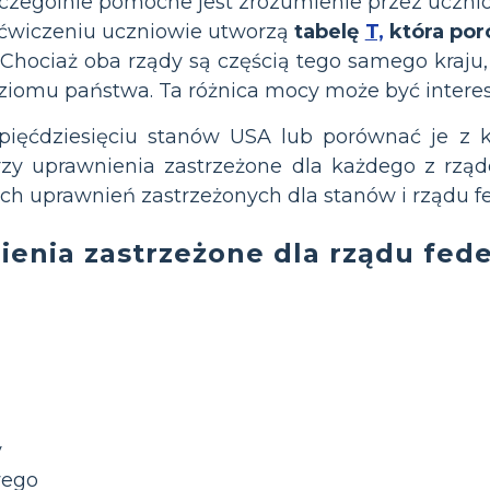
szczególnie pomocne jest zrozumienie przez uczn
 ćwiczeniu uczniowie utworzą
tabelę
T,
która por
 Chociaż oba rządy są częścią tego samego kraju, 
ziomu państwa. Ta różnica mocy może być interes
pięćdziesięciu stanów USA lub porównać je z 
rzy uprawnienia zastrzeżone dla każdego z rz
ych uprawnień zastrzeżonych dla stanów i rządu f
enia zastrzeżone dla rządu fed
y
wego