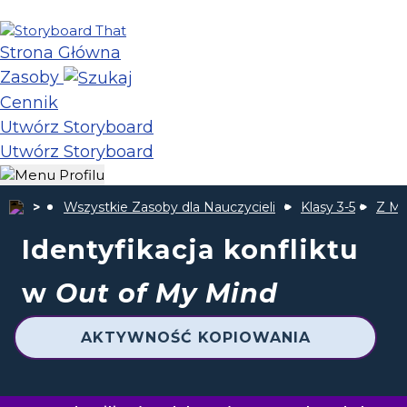
Strona Główna
Zasoby
Cennik
Utwórz Storyboard
Utwórz Storyboard
Wszystkie Zasoby dla Nauczycieli
Klasy 3-5
Z Mo
Identyfikacja konfliktu
w
Out of My Mind
AKTYWNOŚĆ KOPIOWANIA