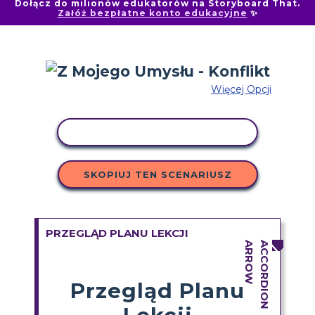
Dołącz do milionów edukatorów na Storyboard That.
Załóż bezpłatne konto edukacyjne
✨
Więcej Opcji
AKTYWNOŚĆ KOPIOWANIA
SKOPIUJ TEN SCENARIUSZ
PRZEGLĄD PLANU LEKCJI
Przegląd Planu
Lekcji