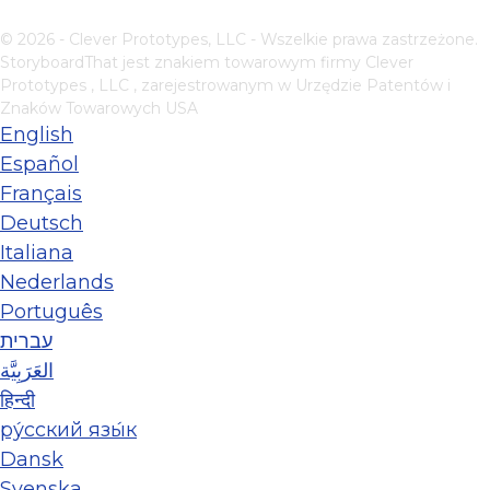
© 2026 - Clever Prototypes, LLC - Wszelkie prawa zastrzeżone.
StoryboardThat jest znakiem towarowym firmy
Clever
Prototypes , LLC
, zarejestrowanym w Urzędzie Patentów i
Znaków Towarowych USA
English
Español
Français
Deutsch
Italiana
Nederlands
Português
עברית
العَرَبِيَّة
हिन्दी
ру́сский язы́к
Dansk
Svenska