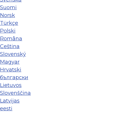
Suomi
Norsk
Türkçe
Polski
Româna
Ceština
Slovenský
Magyar
Hrvatski
български
Lietuvos
Slovenščina
Latvijas
eesti