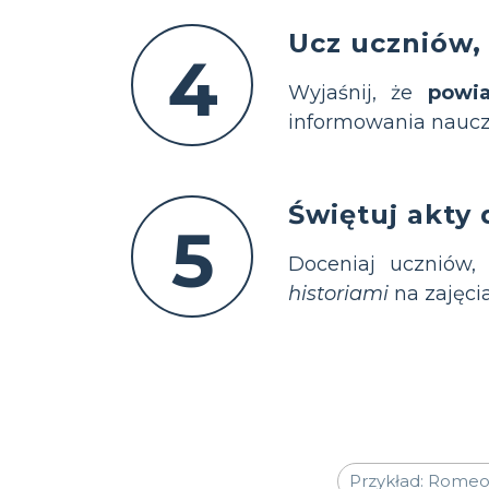
Ucz uczniów,
4
Wyjaśnij, że
powi
informowania nauczyc
Świętuj akty 
5
Doceniaj uczniów,
historiami
na zajęci