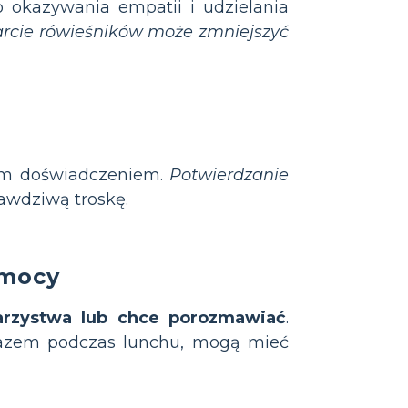
o okazywania empatii i udzielania
rcie rówieśników może zmniejszyć
woim doświadczeniem.
Potwierdzanie
awdziwą troskę.
omocy
warzystwa lub chce porozmawiać
.
 razem podczas lunchu, mogą mieć