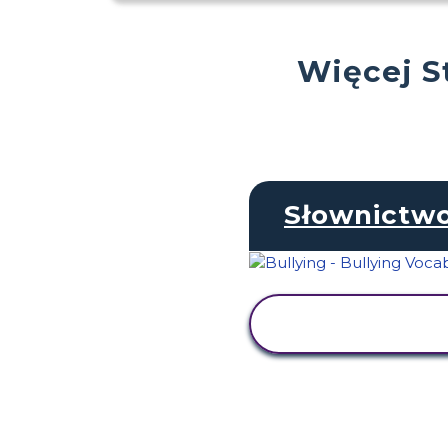
Więcej S
Słownictw
WYŚWIETL
AKTYWNOŚĆ