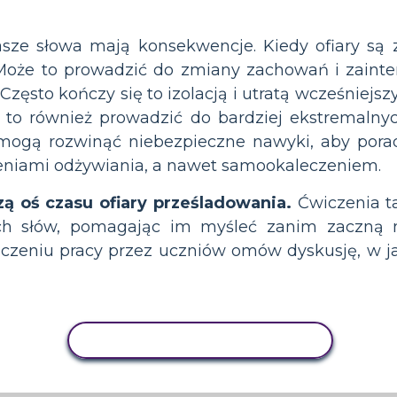
ze słowa mają konsekwencje. Kiedy ofiary są z
Może to prowadzić do zmiany zachowań i zainter
 Często kończy się to izolacją i utratą wcześniejsz
 to również prowadzić do bardziej ekstremalnyc
 mogą rozwinąć niebezpieczne nawyki, aby porad
zeniami odżywiania, a nawet samookaleczeniem.
ą oś czasu ofiary prześladowania.
Ćwiczenia t
ch słów, pomagając im myśleć zanim zaczną m
ńczeniu pracy przez uczniów omów dyskusję, w j
AKTYWNOŚĆ KOPIOWANIA