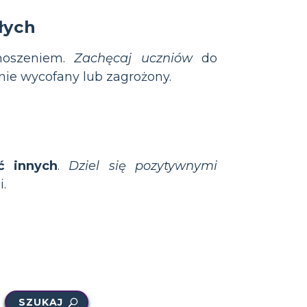
łych
noszeniem.
Zachęcaj uczniów
do
lnie wycofany lub zagrożony.
o
ć innych
.
Dziel się pozytywnymi
.
SZUKAJ