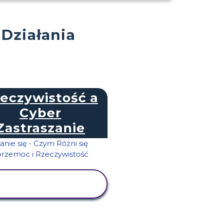
 Działania
eczywistość a
Cyber
Zastraszanie
WYŚWIETL
AKTYWNOŚĆ