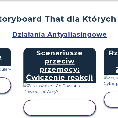
toryboard That dla Których
Działania Antyaliasingowe
Scenariusze
Rz
o
przeciw
przemocy:
Ćwiczenie reakcji
WYŚWIETL
AKTYWNOŚĆ