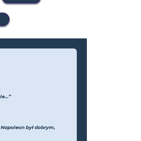
e...”
y Napoleon był dobrym,