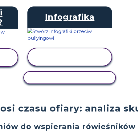
i
Infografika
?
WYŚWIETL
AKTYWNOŚĆ
AKTYWNOŚĆ KOPIOWANIA
si czasu ofiary: analiza s
niów do wspierania rówieśników