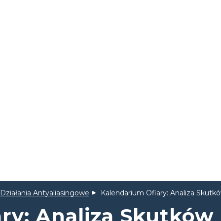
Działania Antyaliasingowe
Kalendarium Ofiary: Analiza Skutk
ry: Analiza Skutków