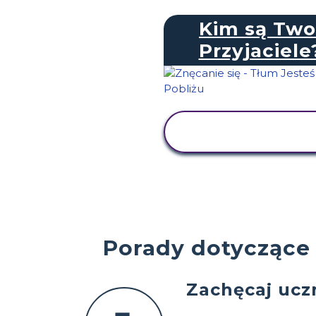
Kim są Two
Przyjaciele
WYŚWIETL
AKTYWNOŚĆ
Porady dotyczące o
Zachęcaj ucz