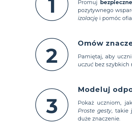
1
Promuj
bezpieczne
pozytywnego wsparc
izolację
i pomóc ofi
Omów znaczen
2
Pamiętaj, aby uczn
uczuć
bez szybkich 
Modeluj odp
3
Pokaż uczniom, j
Proste gesty
, takie
duże znaczenie.