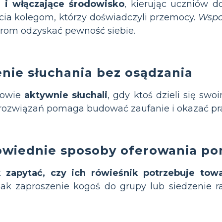
 i włączające środowisko
, kierując uczniów d
ia kolegom, którzy doświadczyli przemocy.
Wspa
arom odzyskać pewność siebie.
ie słuchania bez osądzania
iowie
aktywnie słuchali
, gdy ktoś dzieli się s
rozwiązań pomaga budować zaufanie i okazać pr
owiednie sposoby oferowania p
ak
zapytać, czy ich rówieśnik potrzebuje to
 jak zaproszenie kogoś do grupy lub siedzenie