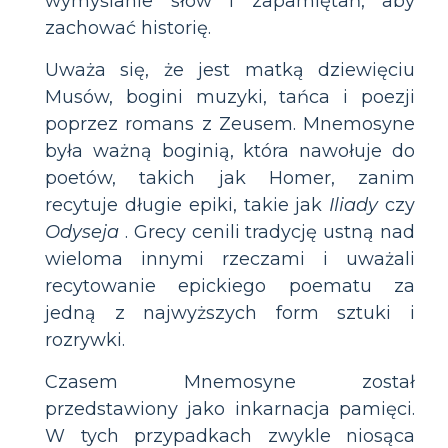
wymyślanie słów i zapamiętań, aby
zachować historię.
Uważa się, że jest matką dziewięciu
Musów, bogini muzyki, tańca i poezji
poprzez romans z Zeusem. Mnemosyne
była ważną boginią, która nawołuje do
poetów, takich jak Homer, zanim
recytuje długie epiki, takie jak
Iliady
czy
Odyseja
. Grecy cenili tradycję ustną nad
wieloma innymi rzeczami i uważali
recytowanie epickiego poematu za
jedną z najwyższych form sztuki i
rozrywki.
Czasem Mnemosyne został
przedstawiony jako inkarnacja pamięci.
W tych przypadkach zwykle niosąca