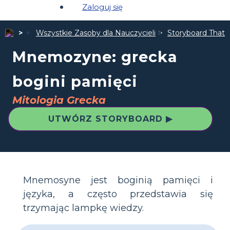
Zaloguj się
Wszystkie Zasoby dla Nauczycieli
Storyboard That 
Mnemozyne: grecka
bogini pamięci
Mitologia Grecka
UTWÓRZ STORYBOARD ▶
Mnemosyne jest boginią pamięci i
języka, a często przedstawia się
trzymając lampkę wiedzy.