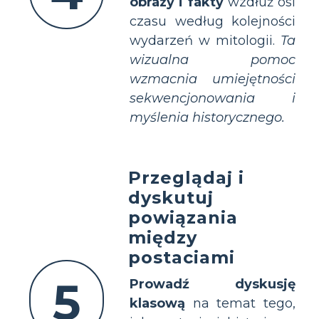
obrazy i fakty
wzdłuż osi
czasu według kolejności
wydarzeń w mitologii.
Ta
wizualna pomoc
wzmacnia umiejętności
sekwencjonowania i
myślenia historycznego.
Przeglądaj i
dyskutuj
powiązania
między
postaciami
5
Prowadź dyskusję
klasową
na temat tego,