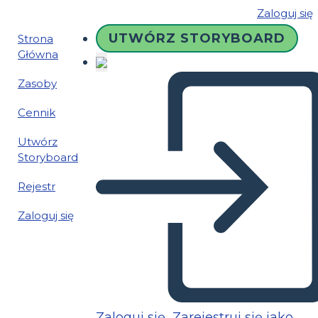
Zaloguj się
UTWÓRZ STORYBOARD
Strona
Główna
Zasoby
Cennik
Utwórz
Storyboard
Rejestr
Zaloguj się
Zaloguj się
Zarejestruj się jako