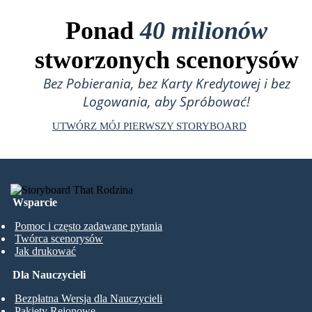
Ponad
40 milionów
stworzonych scenorysów
Bez Pobierania, bez Karty Kredytowej i bez
Logowania, aby Spróbować!
UTWÓRZ MÓJ PIERWSZY STORYBOARD
Wsparcie
Pomoc i często zadawane pytania
Twórca scenorysów
Jak drukować
Dla Nauczycieli
Bezpłatna Wersja dla Nauczycieli
Pakiety Rejonowe