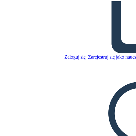
California Postcard
Skopiuj tę scenorys
STWÓRZ SCENORYS
Zaloguj się
Zarejestruj się jako nauc
Skopiuj tę scenorys
STWÓRZ SCENORYS
ODTWARZANIE POKAZU SLAJDÓW
PRZECZYTAJ MI