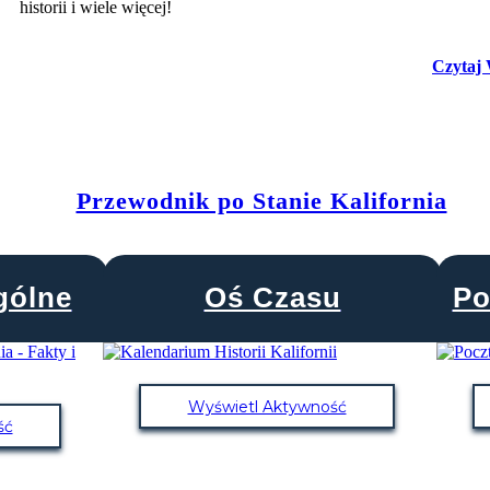
historii i wiele więcej!
Czytaj 
Przewodnik po Stanie Kalifornia
gólne
Oś Czasu
Po
Wyświetl Aktywność
ść