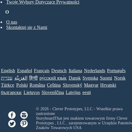
Twoje Wybory Dotyczące Prywatności
O
O nas
Skontaktuj się z Nami
English
Español
Français
Deutsch
Italiana
Nederlands
Português
עברית
العَرَبِيَّة
हिन्दी
ру́сский язы́к
Dansk
Svenska
Suomi
Norsk
Türkçe
Polski
Româna
Ceština
Slovenský
Magyar
Hrvatski
български
Lietuvos
Slovenščina
Latvijas
eesti
© 2026 - Clever Prototypes, LLC - Wszelkie prawa
zastrzeżone.
StoryboardThat jest znakiem towarowym firmy
Clever
Prototypes , LLC
, zarejestrowanym w Urzędzie Patentów
Znaków Towarowych USA