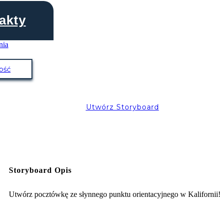
akty
ość
Utwórz Storyboard
Storyboard Opis
Utwórz pocztówkę ze słynnego punktu orientacyjnego w Kalifornii