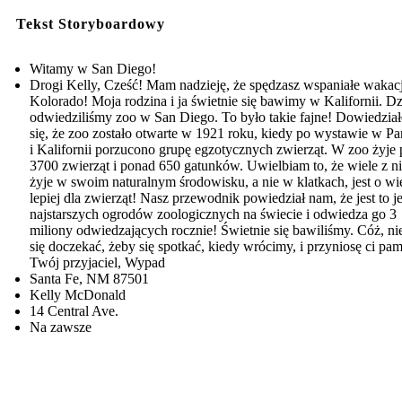
Tekst Storyboardowy
Witamy w San Diego!
Drogi Kelly, Cześć! Mam nadzieję, że spędzasz wspaniałe wakac
Kolorado! Moja rodzina i ja świetnie się bawimy w Kalifornii. Dz
odwiedziliśmy zoo w San Diego. To było takie fajne! Dowiedzia
się, że zoo zostało otwarte w 1921 roku, kiedy po wystawie w P
i Kalifornii porzucono grupę egzotycznych zwierząt. W zoo żyje
3700 zwierząt i ponad 650 gatunków. Uwielbiam to, że wiele z n
żyje w swoim naturalnym środowisku, a nie w klatkach, jest o wi
lepiej dla zwierząt! Nasz przewodnik powiedział nam, że jest to j
najstarszych ogrodów zoologicznych na świecie i odwiedza go 3
miliony odwiedzających rocznie! Świetnie się bawiliśmy. Cóż, n
się doczekać, żeby się spotkać, kiedy wrócimy, i przyniosę ci pam
Twój przyjaciel, Wypad
Santa Fe, NM 87501
Kelly McDonald
14 Central Ave.
Na zawsze