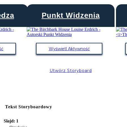
edza
Punkt Widzenia
ść
Wyświetl Aktywność
Utwórz Storyboard
Tekst Storyboardowy
Slajd: 1