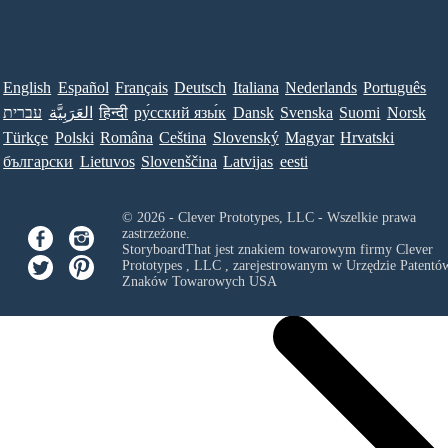
English
Español
Français
Deutsch
Italiana
Nederlands
Português
עברית
العَرَبِيَّة
हिन्दी
ру́сский язы́к
Dansk
Svenska
Suomi
Norsk
Türkçe
Polski
Româna
Ceština
Slovenský
Magyar
Hrvatski
български
Lietuvos
Slovenščina
Latvijas
eesti
© 2026 - Clever Prototypes, LLC - Wszelkie prawa
zastrzeżone.
StoryboardThat jest znakiem towarowym firmy
Clever
Prototypes , LLC
, zarejestrowanym w Urzędzie Patentów
Znaków Towarowych USA