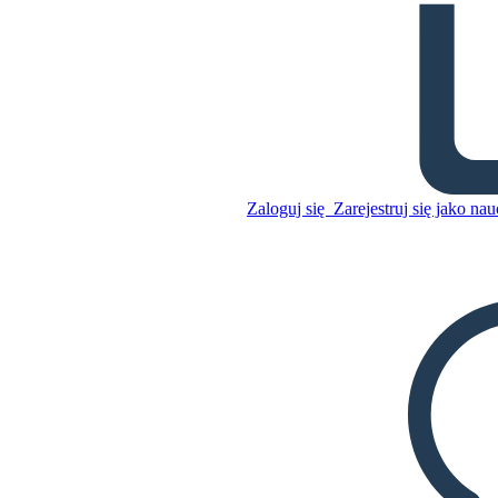
Dom Birchbark - Mapa
Znaków
Zaloguj się
Zarejestruj się jako nau
Skopiuj tę scenorys
STWÓRZ SCENORYS
Skopiuj tę scenorys
STWÓRZ SCENORYS
ODTWARZANIE POKAZU SLAJDÓW
PRZECZYTAJ MI