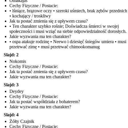
Omakajas
Cechy Fizyczne / Postacie:
• lśniące, brązowe oczy • szeroki uśmiech, brak zębów przednich •
• kochający / troskliwy
Jak ta postać zmienia się z upływem czasu?
• Ten charakter szybko rośnie; Doświadcza śmierci w swojej
społeczności i musi wziąć na siebie odpowiedzialność dorosłych.
Jakie wyzwania ma ten charakter?
• ospa atakuje rodzinę • Neewo i dziesięć śniegów umiera • musi
przetrwać zimę • musi przetrwać chimookomanug
Slajd: 2
Nokomis
Cechy Fizyczne / Postacie:
Jak ta postać zmienia się z upływem czasu?
Jakie wyzwania ma ten charakter?
Slajd: 3
Deydey
Cechy Fizyczne / Postacie:
Jak ta postać współdziała z bohaterem?
Jakie wyzwania ma ten charakter?
Slajd: 4
Żółty Czajnik
Cechy Fizyczne / Postacie: