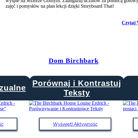
wyspie na Jeziorze Górnym. Zaangażuj uczniów za pomocą gotow
zajęć i pomysłów na plan lekcji dzięki Storyboard That!
Czytaj 
Dom Birchbark
Porównaj i Kontrastuj
zualne
Teksty
ść
Wyświetl Aktywność