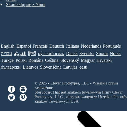
Skontaktuj się z Nami
English
Español
Français
Deutsch
Italiana
Nederlands
Português
עברית
العَرَبِيَّة
हिन्दी
ру́сский язы́к
Dansk
Svenska
Suomi
Norsk
Türkçe
Polski
Româna
Ceština
Slovenský
Magyar
Hrvatski
български
Lietuvos
Slovenščina
Latvijas
eesti
© 2026 - Clever Prototypes, LLC - Wszelkie prawa
zastrzeżone.
StoryboardThat jest znakiem towarowym firmy
Clever
Prototypes , LLC
, zarejestrowanym w Urzędzie Patentów
Znaków Towarowych USA