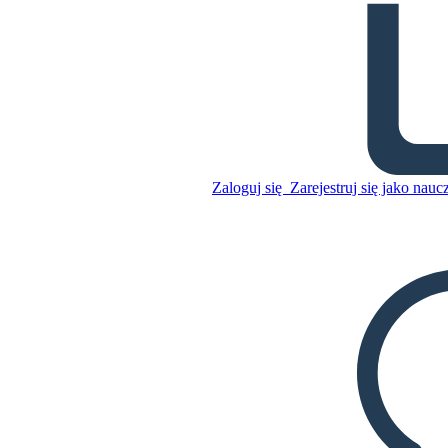
Fahrenheit 451 Wykres
Działki
Skopiuj tę scenorys
Zaloguj się
Zarejestruj się jako nauc
STWÓRZ SCENORYS
Skopiuj tę scenorys
STWÓRZ SCENORYS
ODTWARZANIE POKAZU SLAJDÓW
PRZECZYTAJ MI