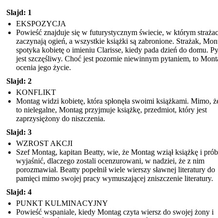
Slajd: 1
EKSPOZYCJA
Powieść znajduje się w futurystycznym świecie, w którym straża
zaczynają ogień, a wszystkie książki są zabronione. Strażak, Mon
spotyka kobietę o imieniu Clarisse, kiedy pada dzień do domu. Py
jest szczęśliwy. Choć jest pozornie niewinnym pytaniem, to Mont
ocenia jego życie.
Slajd: 2
KONFLIKT
Montag widzi kobietę, która spłonęła swoimi książkami. Mimo, że
to nielegalne, Montag przyjmuje książkę, przedmiot, który jest
zaprzysiężony do niszczenia.
Slajd: 3
WZROST AKCJI
Szef Montag, kapitan Beatty, wie, że Montag wziął książkę i pró
wyjaśnić, dlaczego zostali ocenzurowani, w nadziei, że z nim
porozmawiał. Beatty popełnił wiele wierszy sławnej literatury do
pamięci mimo swojej pracy wymuszającej zniszczenie literatury.
Slajd: 4
PUNKT KULMINACYJNY
Powieść wspaniale, kiedy Montag czyta wiersz do swojej żony i