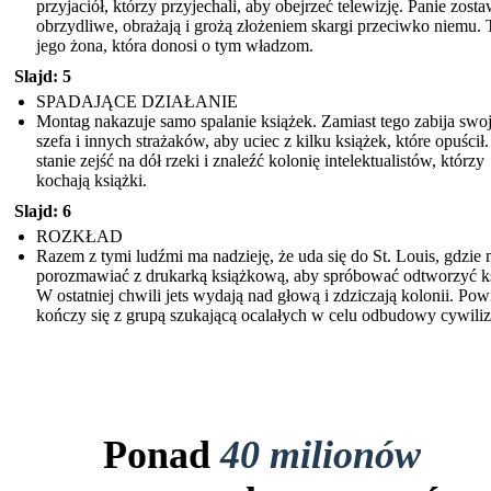
przyjaciół, którzy przyjechali, aby obejrzeć telewizję. Panie zosta
obrzydliwe, obrażają i grożą złożeniem skargi przeciwko niemu. 
jego żona, która donosi o tym władzom.
Slajd: 5
SPADAJĄCE DZIAŁANIE
Montag nakazuje samo spalanie książek. Zamiast tego zabija swo
szefa i innych strażaków, aby uciec z kilku książek, które opuścił.
stanie zejść na dół rzeki i znaleźć kolonię intelektualistów, którzy
kochają książki.
Slajd: 6
ROZKŁAD
Razem z tymi ludźmi ma nadzieję, że uda się do St. Louis, gdzie
porozmawiać z drukarką książkową, aby spróbować odtworzyć ks
W ostatniej chwili jets wydają nad głową i zdziczają kolonii. Pow
kończy się z grupą szukającą ocalałych w celu odbudowy cywiliza
Ponad
40 milionów