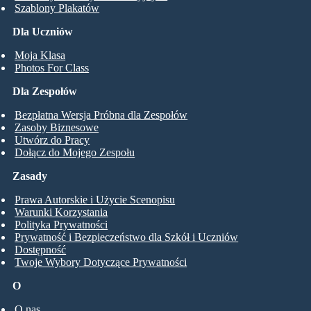
Szablony Plakatów
Dla Uczniów
Moja Klasa
Photos For Class
Dla Zespołów
Bezpłatna Wersja Próbna dla Zespołów
Zasoby Biznesowe
Utwórz do Pracy
Dołącz do Mojego Zespołu
Zasady
Prawa Autorskie i Użycie Scenopisu
Warunki Korzystania
Polityka Prywatności
Prywatność i Bezpieczeństwo dla Szkół i Uczniów
Dostępność
Twoje Wybory Dotyczące Prywatności
O
O nas