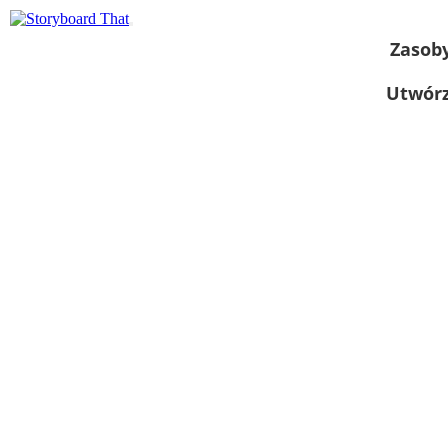
Zasob
Utwórz