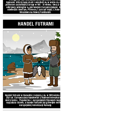
DWUJĘZ
kupcami, którzy najeżdżali i osiedlali się w wielu częściach
północno-zachodniej Europy w VIII – XI wieku. Uważa się, że
odkrywcy wikingów są pierwszymi Europejczykami, którzy
odwiedzili Amerykę Północną i założyli osadę L'Anse aux
Meadows na Nowej Fundlandii.
HANDEL FUTRAMI
Bonjour!
Dwujęzyczność o
znajomość dwó
Dwujęzyczność to 
powinna być krajem, 
i angielski mają r
jednakowo 
Handel futrami w Kanadzie rozpoczął się w XVII wieku i trwał
250 lat. Europejczycy handlowali z
Rdzenni mieszkańcy
dla
skóry bobra
. Popularność europejskich filcowych kapeluszy
napędzała biznes, a handel futrami był głównym motorem
europejskiej
kolonizacji Kanady.