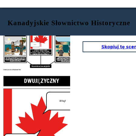
Kanadyjskie Słownictwo Historyczne
DWUJĘZYCZNY
Witaj!
HANDEL FUTRAMI
WIKINGI
Bonjour!
Skopiuj tę sce
Dwujęzyczność oznacza płynną
znajomość dwóch języków.
Dwujęzyczność to idea, że Kanada
powinna być krajem, w którym francuski
i angielski mają równy status i są
jednakowo używane.
Wikingowie byli skandynawskimi piratami morskimi i
Handel futrami w Kanadzie rozpoczął się w XVII wieku i trwał
kupcami, którzy najeżdżali i osiedlali się w wielu częściach
250 lat. Europejczycy handlowali z
Rdzenni mieszkańcy
dla
północno-zachodniej Europy w VIII – XI wieku. Uważa się, że
skóry bobra
. Popularność europejskich filcowych kapeluszy
odkrywcy wikingów są pierwszymi Europejczykami, którzy
napędzała biznes, a handel futrami był głównym motorem
odwiedzili Amerykę Północną i założyli osadę L'Anse aux
europejskiej
kolonizacji Kanady.
Meadows na Nowej Fundlandii.
Słownictwo kanadyjskie
Create your own at Storyboard That
DWUJĘZYCZNY
Witaj!
WIKI