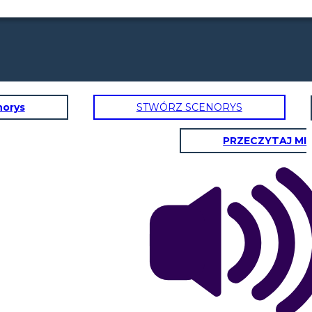
norys
STWÓRZ SCENORYS
PRZECZYTAJ MI
NGI