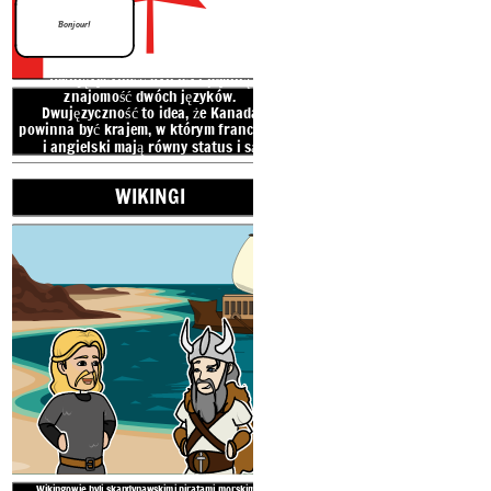
Bonjour!
Dwujęzyczność oznacza płynną
znajomość dwóch języków.
Dwujęzyczność to idea, że Kanada
powinna być krajem, w którym francuski
i angielski mają równy status i są
jednakowo używane.
WIKINGI
Wikingowie byli skandynaws
kupcami, którzy najeżdżali i os
północno-zachodniej Europy w VI
odkrywcy wikingów są pierwsz
odwiedzili Amerykę Północną i
Meadows na Nowe
Słownictwo kanadyjskie
Wikingowie byli skandynawskimi piratami morskimi i