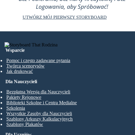
Logowania, aby Spróbować!
UTWÓRZ MÓJ PIERWSZY STORYBOARD
Wsparcie
Pomoc i często zadawane pytania
Twórca scenorysów
Jak drukować
Dla Nauczycieli
Bezpłatna Wersja dla Nauczycieli
Pakiety Rejonowe
Biblioteki Szkolne i Centra Medialne
Szkolenia
Wszystkie Zasoby dla Nauczycieli
Szablony Arkuszy Kalkulacyjnych
Szablony Plakatów
Dla Uczniów