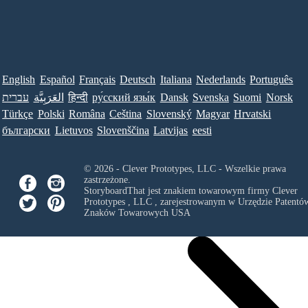
English
Español
Français
Deutsch
Italiana
Nederlands
Português
עברית
العَرَبِيَّة
हिन्दी
ру́сский язы́к
Dansk
Svenska
Suomi
Norsk
Türkçe
Polski
Româna
Ceština
Slovenský
Magyar
Hrvatski
български
Lietuvos
Slovenščina
Latvijas
eesti
© 2026 - Clever Prototypes, LLC - Wszelkie prawa
zastrzeżone.
StoryboardThat jest znakiem towarowym firmy
Clever
Prototypes , LLC
, zarejestrowanym w Urzędzie Patentów
Znaków Towarowych USA