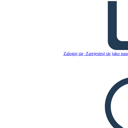
Klimat Północno-wschodni
Skopiuj tę scenorys
STWÓRZ SCENORYS
Skopiuj tę scenorys
Zaloguj się
Zarejestruj się jako nau
STWÓRZ SCENORYS
ODTWARZANIE POKAZU SLAJDÓW
PRZECZYTAJ MI