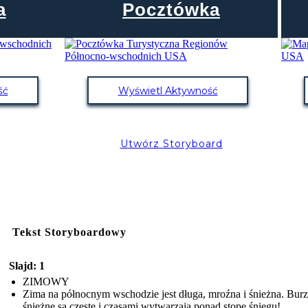
a
Pocztówka
ść
Wyświetl Aktywność
Utwórz Storyboard
Tekst Storyboardowy
Slajd: 1
ZIMOWY
Zima na północnym wschodzie jest długa, mroźna i śnieżna. Bur
śnieżne są częste i czasami wytwarzają ponad stopę śniegu!