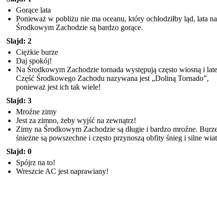
Gorące lata
Ponieważ w pobliżu nie ma oceanu, który ochłodziłby ląd, lata na
Środkowym Zachodzie są bardzo gorące.
Slajd: 2
Ciężkie burze
Daj spokój!
Na Środkowym Zachodzie tornada występują często wiosną i lat
Część Środkowego Zachodu nazywana jest „Doliną Tornado”,
ponieważ jest ich tak wiele!
Slajd: 3
Mroźne zimy
Jest za zimno, żeby wyjść na zewnątrz!
Zimy na Środkowym Zachodzie są długie i bardzo mroźne. Burz
śnieżne są powszechne i często przynoszą obfity śnieg i silne wiat
Slajd: 0
Spójrz na to!
Wreszcie AC jest naprawiany!