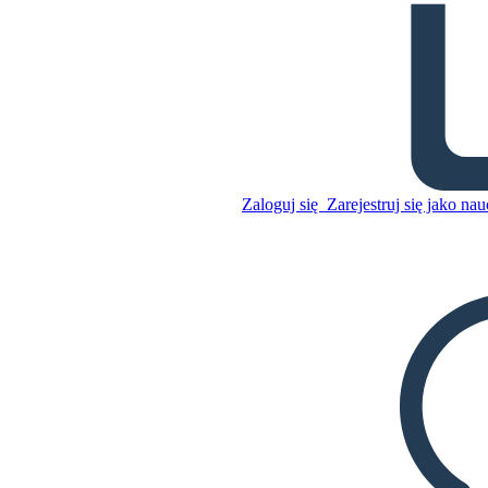
Klimat Środkowo-zachodni
Skopiuj tę scenorys
STWÓRZ SCENORYS
Zaloguj się
Zarejestruj się jako nau
Skopiuj tę scenorys
STWÓRZ SCENORYS
ODTWARZANIE POKAZU SLAJDÓW
PRZECZYTAJ MI