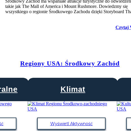
Środkowy Zachód ma wspaniałe atrakcje turystyczne do odwiedzen
takie jak The Mall of America i Mount Rushmore. Dowiedzmy się
wszystkiego o regionie Środkowego Zachodu dzięki Storyboard Th
Czytaj 
Regiony USA: Środkowy Zachód
ralne
Klimat
ść
Wyświetl Aktywność