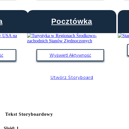
a
Pocztówka
ść
Wyświetl Aktywność
Utwórz Storyboard
Tekst Storyboardowy
Slajd: 1