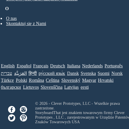
O
O nas
Skontaktuj się z Nami
English
Español
Français
Deutsch
Italiana
Nederlands
Português
עברית
العَرَبِيَّة
हिन्दी
ру́сский язы́к
Dansk
Svenska
Suomi
Norsk
Türkçe
Polski
Româna
Ceština
Slovenský
Magyar
Hrvatski
български
Lietuvos
Slovenščina
Latvijas
eesti
© 2026 - Clever Prototypes, LLC - Wszelkie prawa
zastrzeżone.
StoryboardThat jest znakiem towarowym firmy
Clever
Prototypes , LLC
, zarejestrowanym w Urzędzie Patentów
Znaków Towarowych USA