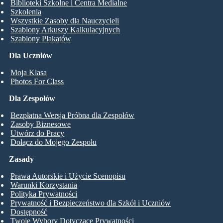
Biblioteki Szkolne i Centra Medialne
Szkolenia
Wszystkie Zasoby dla Nauczycieli
Szablony Arkuszy Kalkulacyjnych
Szablony Plakatów
Dla Uczniów
Moja Klasa
Photos For Class
Dla Zespołów
Bezpłatna Wersja Próbna dla Zespołów
Zasoby Biznesowe
Utwórz do Pracy
Dołącz do Mojego Zespołu
Zasady
Prawa Autorskie i Użycie Scenopisu
Warunki Korzystania
Polityka Prywatności
Prywatność i Bezpieczeństwo dla Szkół i Uczniów
Dostępność
Twoje Wybory Dotyczące Prywatności