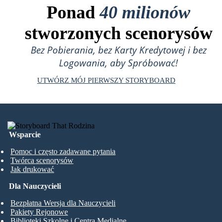
Ponad
40 milionów
stworzonych scenorysów
Bez Pobierania, bez Karty Kredytowej i bez
Logowania, aby Spróbować!
UTWÓRZ MÓJ PIERWSZY STORYBOARD
Wsparcie
Pomoc i często zadawane pytania
Twórca scenorysów
Jak drukować
Dla Nauczycieli
Bezpłatna Wersja dla Nauczycieli
Pakiety Rejonowe
Biblioteki Szkolne i Centra Medialne