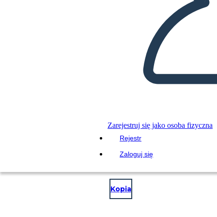
Zarejestruj się jako osoba fizyczna
Rejestr
Zaloguj się
STWÓRZ SWÓJ WŁASNY!
Kopia