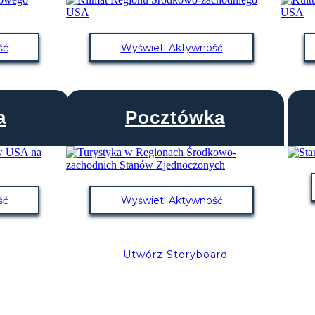
ść
Wyświetl Aktywność
a
Pocztówka
ść
Wyświetl Aktywność
Utwórz Storyboard