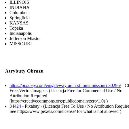
ILLINOIS
INDIANA
Columbus
Springfield
KANSAS
Topeka
Indianapolis
Jefferson Miasto
MISSOURI
Atrybuty Obrazu
https://pixabay.com/en/gateway-arch-st-louis-missouri-30295/
- Cl
Free-Vector-Images - (Licencja Free for Commercial Use / No
Attribution Required
(https://creativecommons.org/publicdomain/zero/1.0) )
34424
- Pixabay - (Licencja Free To Use / No Attribution Require
See https://www.pexels.com/license/ for what is not allowed )