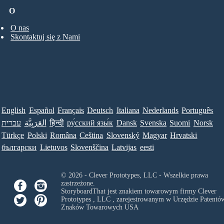
O
O nas
Skontaktuj się z Nami
English
Español
Français
Deutsch
Italiana
Nederlands
Português
עברית
العَرَبِيَّة
हिन्दी
ру́сский язы́к
Dansk
Svenska
Suomi
Norsk
Türkçe
Polski
Româna
Ceština
Slovenský
Magyar
Hrvatski
български
Lietuvos
Slovenščina
Latvijas
eesti
© 2026 - Clever Prototypes, LLC - Wszelkie prawa
zastrzeżone.
StoryboardThat jest znakiem towarowym firmy
Clever
Prototypes , LLC
, zarejestrowanym w Urzędzie Patentów
Znaków Towarowych USA