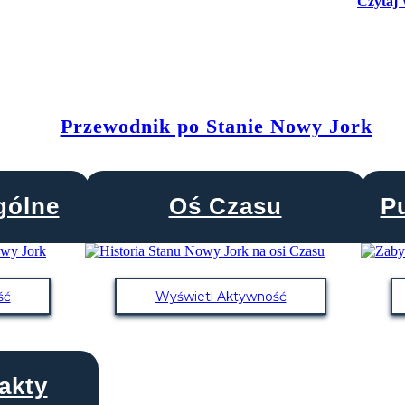
Czytaj 
Przewodnik po Stanie Nowy Jork
gólne
Oś Czasu
P
ść
Wyświetl Aktywność
akty