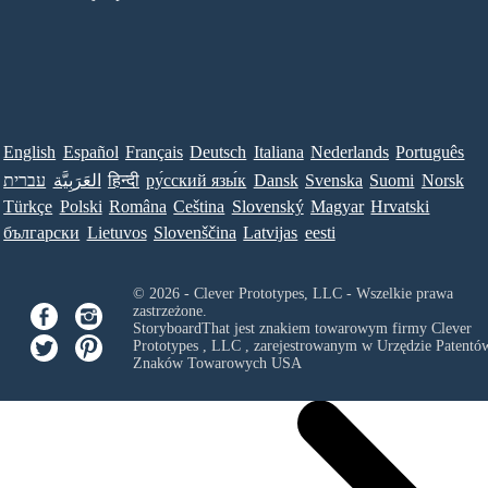
English
Español
Français
Deutsch
Italiana
Nederlands
Português
עברית
العَرَبِيَّة
हिन्दी
ру́сский язы́к
Dansk
Svenska
Suomi
Norsk
Türkçe
Polski
Româna
Ceština
Slovenský
Magyar
Hrvatski
български
Lietuvos
Slovenščina
Latvijas
eesti
© 2026 - Clever Prototypes, LLC - Wszelkie prawa
zastrzeżone.
StoryboardThat jest znakiem towarowym firmy
Clever
Prototypes , LLC
, zarejestrowanym w Urzędzie Patentów
Znaków Towarowych USA