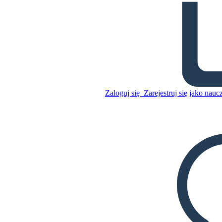
Nowy Jork: Zabawne fakty
Skopiuj tę scenorys
STWÓRZ SCENORYS
Skopiuj tę scenorys
Zaloguj się
Zarejestruj się jako nauc
STWÓRZ SCENORYS
ODTWARZANIE POKAZU SLAJDÓW
PRZECZYTAJ MI