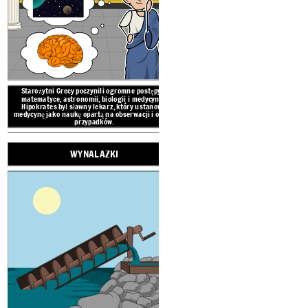
SZT
Rada 
Zgromad
Starożytni Grecy poczynili ogromne postępy w
matematyce, astronomii, biologii i medycynie.
Sąd
Hipokrates był
sławny
lekarz, który
ustanowił
medycynę jako naukę opartą na obserwacji i opisie
przypadków.
Starożytni Grecy wynaleźli wiele
centralne ogrzewanie, żurawia
Grecji przypisuje się 
WYNALAZKI
demokracji bezpośredn
obywatele głosowal
ustawami. Rząd składał
zgromadzenia, r
Starożytni Grecy tworzyli rea
ceramikę.
Słynny rzeźbiarz i
ogromny marmurowy posąg At
Parten