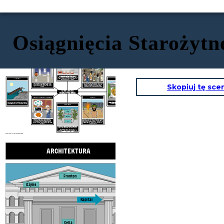
Osiągnięcia Starożytn
ARCHITEKTURA
Fronton
Gzyms
SZTUKA
PISANIE I FILZOFIA
Kapitał
Cella
„Prawdziwa wiedza istnieje, gdy wiesz, że nic nie wiesz”.
Kolumna
- Sokrates
Rodzaje kolumn
dorycki
joński
koryncki
Starożytna Grecja rozwijała projekty architektoniczne
WYNALAZKI
TEATR
i budowała duże, wyszukane świątynie i budynki wsparte na kolumnach, które są nadal używane. Słynnym przykładem jest potężny Partenon na akropolu w Atenach.
Skopiuj tę sce
Starożytni Grecy tworzyli realistyczne rzeźby, obrazy i ceramikę.
Słynny rzeźbiarz imieniem Fidiasz wyrzeźbił ogromny marmurowy posąg Ateny, który stał wewnątrz Partenonu.
Starożytni Grecy uwielbiali dyskutować o sensie życia, sprawiedliwości i prawdzie. Nazwali tę „filozofię”, co oznacza „umiłowanie mądrości”. Sokrates, Platon i Arystoteles byli znanymi filozofami i nauczycielami.
O: OSIĄGNIĘCIA
STAROŻYTNEJ GRECJI
MATEMATYKA, ASTRONOMIA, BIOLOGIA
OLIMPIADY
Starożytni Grecy wynaleźli wiele rzeczy, jak młynie, budzik, centralne ogrzewanie, żurawia, a Archimedesa
cre
wag.
Starożytni Grecy celowali w teatrze, pisali i wystawiali dramaty tragedii i komedii. Ateńczycy uczęszczali do Teatru Dionizosa, który mógł pomieścić tysiące ludzi.
DEMOKRACJA
Rada 500
Zgromadzenie
Starożytni Grecy poczynili ogromne postępy w matematyce, astronomii, biologii i medycynie.
Grecy cenili mocne, zdrowe ciało i kochali sport. Igrzyska olimpijskie rozpoczęły się w 776 roku pne i odbywały
Sądy
Hipokrates był
sławny
lekarz, który
się w Olimpii co cztery lata przez prawie 12 wieków! Gry, w tym
długi skok,
pchnięcie kulą,
oszczep, boks,
bieganie,
imprezy jeździeckie.
ustanowił medycynę jako naukę opartą na obserwacji i opisie przypadków.
Grecji przypisuje się stworzenie pierwszej
demokracji bezpośredniej, co oznacza, że
obywatele głosowali nad wszystkimi
ustawami. Rząd składał się z trzech części:
zgromadzenia, rady i sądów.
Create your own at Storyboard That
ARCHITEKTURA
Fronton
Gzyms
PISANIE I 
Kapitał
Cella