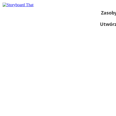
Zasob
Utwórz