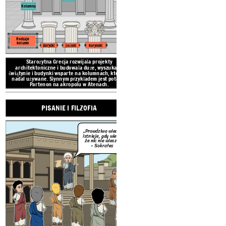
Kolumna
Rodzaje
kolumn
dorycki
joński
koryncki
Starożytna Grecja rozwijała projekty
architektoniczne
i budowała duże, wyszukane
świątynie i budynki wsparte na kolumnach, które są
nadal używane. Słynnym przykładem jest potężny
Partenon na akropolu w Atenach.
PISANIE I FILZOFIA
Starożytni Grecy uwielbiali 
sprawiedliwości i prawdzie. 
oznacza „umiłowanie mądroś
Arystoteles byli znanymi fi
„Prawdziwa wiedza
istnieje, gdy wiesz,
że nic nie wiesz”.
- Sokrates
O: OSIĄGNIĘCIA
STAROŻYTNEJ GRECJI
OLIMP
TEA