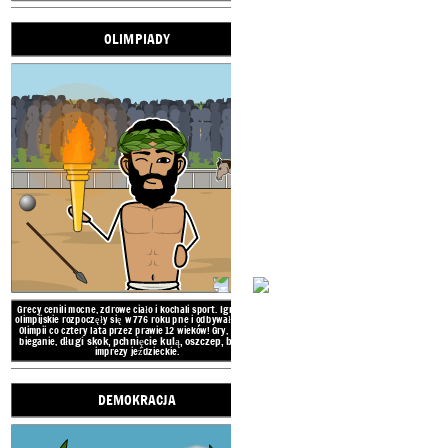
Rodzaje
kolumn
dorycki
joński
koryncki
Grecy cenili mocne, zdrowe ciało i kochali sport. Igrzyska
OLIMPIADY
olimpijskie rozpoczęły się w 776 roku pne i odbywały
się w
Olimpii co cztery lata przez prawie 12 wieków! Gry, w tym
Starożytna Grecja rozwijała projekty
długi skok,
pchnięcie kulą,
oszczep, boks,
i
bieganie,
architektoniczne
i budowała duże, wyszukane
imprezy jeździeckie.
świątynie i budynki wsparte na kolumnach, które są
nadal używane. Słynnym przykładem jest potężny
Partenon na akropolu w Atenach.
Starożytni Grecy celowali w t
dramaty tragedii i komedii. Ate
Dionizosa, który mógł pom
Starożytni Grecy uwielbiali 
sprawiedliwości i prawdzie. 
oznacza „umiłowanie mądroś
Arystoteles byli znanymi fi
O: OSIĄGNIĘCIA
ARCHIT
STAROŻYTNEJ GRECJI
Fron
Gzyms
OLIMP
Grecy cenili mocne, zdrowe ciało i kochali sport. Igrzyska
SZTUKA
olimpijskie rozpoczęły się w 776 roku pne i odbywały
się w
Olimpii co cztery lata przez prawie 12 wieków! Gry, w tym
długi skok,
pchnięcie kulą,
oszczep, boks,
i
bieganie,
imprezy jeździeckie.
Cell
Kolumna
DEMOKRACJA