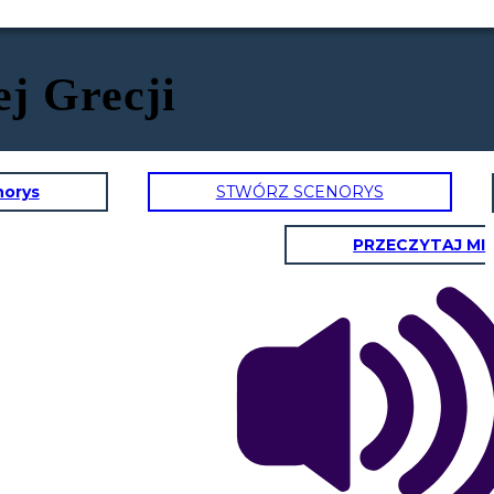
ej Grecji
norys
STWÓRZ SCENORYS
PRZECZYTAJ MI
FILZOFIA
„Prawdziwa wiedza
istnieje, gdy wiesz,