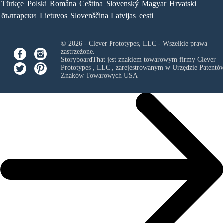
Türkçe
Polski
Româna
Ceština
Slovenský
Magyar
Hrvatski
български
Lietuvos
Slovenščina
Latvijas
eesti
© 2026 - Clever Prototypes, LLC - Wszelkie prawa
zastrzeżone.
StoryboardThat jest znakiem towarowym firmy
Clever
Prototypes , LLC
, zarejestrowanym w Urzędzie Patentów
Znaków Towarowych USA