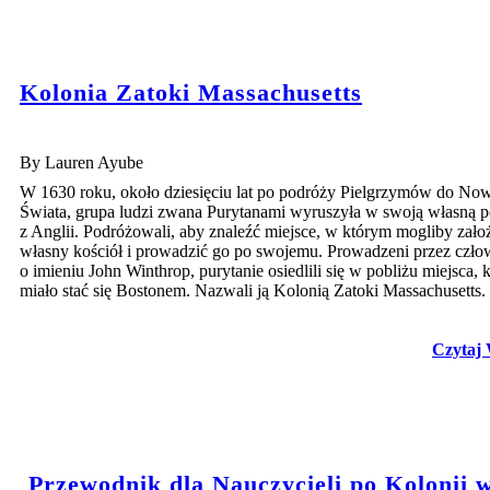
Kolonia Zatoki Massachusetts
By Lauren Ayube
W 1630 roku, około dziesięciu lat po podróży Pielgrzymów do No
Świata, grupa ludzi zwana Purytanami wyruszyła w swoją własną 
z Anglii. Podróżowali, aby znaleźć miejsce, w którym mogliby zało
własny kościół i prowadzić go po swojemu. Prowadzeni przez czło
o imieniu John Winthrop, purytanie osiedlili się w pobliżu miejsca, 
miało stać się Bostonem. Nazwali ją Kolonią Zatoki Massachusetts.
Czytaj 
Przewodnik dla Nauczycieli po Kolonii 