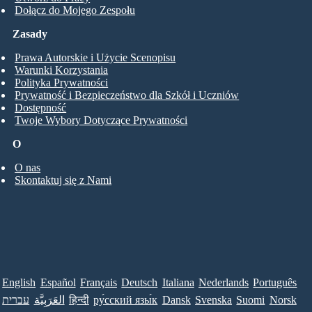
Dołącz do Mojego Zespołu
Zasady
Prawa Autorskie i Użycie Scenopisu
Warunki Korzystania
Polityka Prywatności
Prywatność i Bezpieczeństwo dla Szkół i Uczniów
Dostępność
Twoje Wybory Dotyczące Prywatności
O
O nas
Skontaktuj się z Nami
English
Español
Français
Deutsch
Italiana
Nederlands
Português
עברית
العَرَبِيَّة
हिन्दी
ру́сский язы́к
Dansk
Svenska
Suomi
Norsk