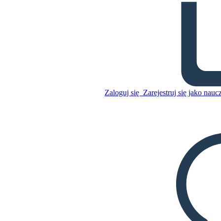
Procesy Czarownic w Salem
Skopiuj tę scenorys
STWÓRZ SCENORYS
Zaloguj się
Zarejestruj się jako nauc
Skopiuj tę scenorys
STWÓRZ SCENORYS
ODTWARZANIE POKAZU SLAJDÓW
PRZECZYTAJ MI