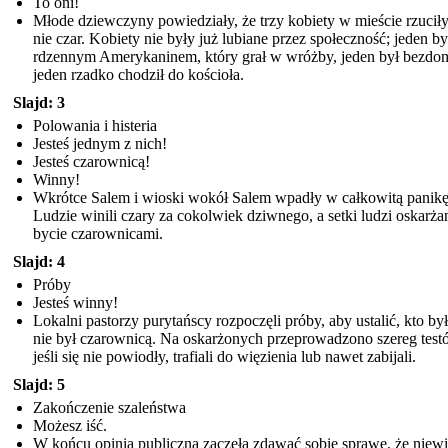
To oni!
Młode dziewczyny powiedziały, że trzy kobiety w mieście rzucił
nie czar. Kobiety nie były już lubiane przez społeczność; jeden by
rdzennym Amerykaninem, który grał w wróżby, jeden był bezdo
jeden rzadko chodził do kościoła.
Slajd: 3
Polowania i histeria
Jesteś jednym z nich!
Jesteś czarownicą!
Winny!
Wkrótce Salem i wioski wokół Salem wpadły w całkowitą panikę
Ludzie winili czary za cokolwiek dziwnego, a setki ludzi oskarża
bycie czarownicami.
Slajd: 4
Próby
Jesteś winny!
Lokalni pastorzy purytańscy rozpoczęli próby, aby ustalić, kto był
nie był czarownicą. Na oskarżonych przeprowadzono szereg test
jeśli się nie powiodły, trafiali do więzienia lub nawet zabijali.
Slajd: 5
Zakończenie szaleństwa
Możesz iść.
W końcu opinia publiczna zaczęła zdawać sobie sprawę, że niewi