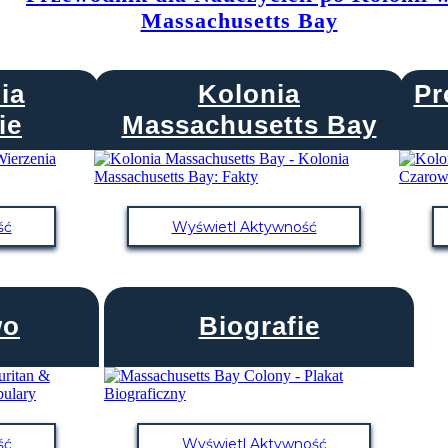
Massachusetts Bay
ia
Kolonia
Pr
ie
Massachusetts Bay
ść
Wyświetl Aktywność
wo
Biografie
ść
Wyświetl Aktywność