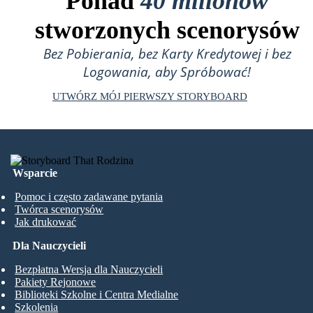
Ponad
40 milionów
stworzonych scenorysów
Bez Pobierania, bez Karty Kredytowej i bez
Logowania, aby Spróbować!
UTWÓRZ MÓJ PIERWSZY STORYBOARD
Wsparcie
Pomoc i często zadawane pytania
Twórca scenorysów
Jak drukować
Dla Nauczycieli
Bezpłatna Wersja dla Nauczycieli
Pakiety Rejonowe
Biblioteki Szkolne i Centra Medialne
Szkolenia