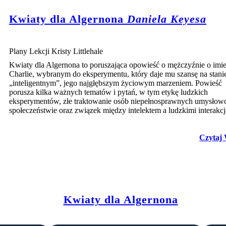
Kwiaty dla Algernona
Daniela Keyesa
Create your own at Storyboard That
Plany Lekcji Kristy Littlehale
Kwiaty dla Algernona to poruszająca opowieść o mężczyźnie o imi
Charlie, wybranym do eksperymentu, który daje mu szansę na stanie
„inteligentnym”, jego najgłębszym życiowym marzeniem. Powieść
porusza kilka ważnych tematów i pytań, w tym etykę ludzkich
eksperymentów, złe traktowanie osób niepełnosprawnych umysłow
społeczeństwie oraz związek między intelektem a ludzkimi interakcj
Czytaj 
Kwiaty dla Algernona