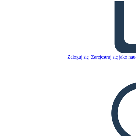
Symbole i Motywy w
Kwiatach dla Algernon
Skopiuj tę scenorys
STWÓRZ SCENORYS
Zaloguj się
Zarejestruj się jako nau
Skopiuj tę scenorys
STWÓRZ SCENORYS
ODTWARZANIE POKAZU SLAJDÓW
PRZECZYTAJ MI