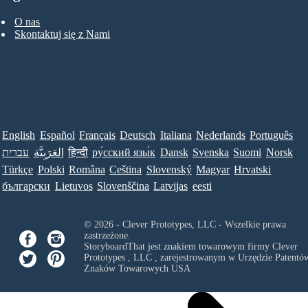
O nas
Skontaktuj się z Nami
English
Español
Français
Deutsch
Italiana
Nederlands
Português
עברית
العَرَبِيَّة
हिन्दी
ру́сский язы́к
Dansk
Svenska
Suomi
Norsk
Türkçe
Polski
Româna
Ceština
Slovenský
Magyar
Hrvatski
български
Lietuvos
Slovenščina
Latvijas
eesti
© 2026 - Clever Prototypes, LLC - Wszelkie prawa
zastrzeżone.
StoryboardThat jest znakiem towarowym firmy
Clever
Prototypes , LLC
, zarejestrowanym w Urzędzie Patentów
Znaków Towarowych USA