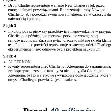
Drugi Charlie reprezentuje wahanie New Charlesa i lęk przed
emocjonalnymi przywiązaniami. Reprezentuje próby Nowego
Charliego, aby pogodzić swoją nową inteligencję i wyższość z d
naiwnością i pokorą.
Slajd: 3
Inkbloty po raz pierwszy przedstawiają niepowodzenie w przypa
Charliego, a później jego pierwsze poczucie wewnętrznej
samoświadomości. Zaczyna pytać, dlaczego nikt nie składa kłam
test. Pod koniec powieści reprezentuje ostateczny udział Charlie
eksperymencie i jego odmowę bycia projektem naukowym.
Slajd: 4
ALGERNON
Kwiaty reprezentują chęć Charliego i Algernona do zapamiętania
że eksperyment zostanie uznany za nieudolny, dla Charliego i
Algernona, był to wyjątkowe i wyjątkowe doświadczenie, które 
umyśle Charliego sprawia, że ​​jest to sukces.