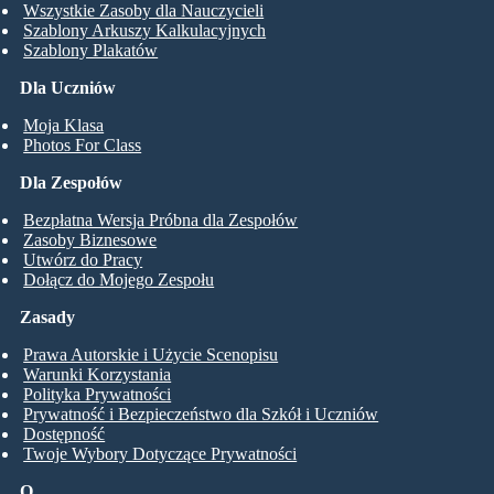
Wszystkie Zasoby dla Nauczycieli
Szablony Arkuszy Kalkulacyjnych
Szablony Plakatów
Dla Uczniów
Moja Klasa
Photos For Class
Dla Zespołów
Bezpłatna Wersja Próbna dla Zespołów
Zasoby Biznesowe
Utwórz do Pracy
Dołącz do Mojego Zespołu
Zasady
Prawa Autorskie i Użycie Scenopisu
Warunki Korzystania
Polityka Prywatności
Prywatność i Bezpieczeństwo dla Szkół i Uczniów
Dostępność
Twoje Wybory Dotyczące Prywatności
O