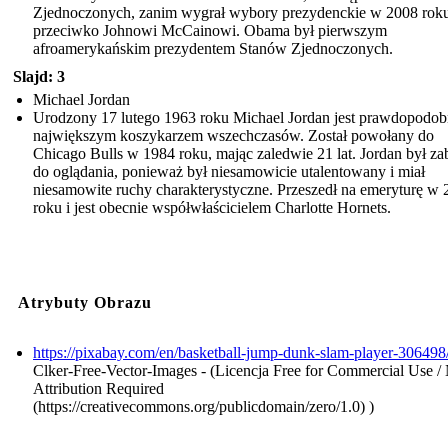
Zjednoczonych, zanim wygrał wybory prezydenckie w 2008 rok
przeciwko Johnowi McCainowi. Obama był pierwszym
afroamerykańskim prezydentem Stanów Zjednoczonych.
Slajd: 3
Michael Jordan
Urodzony 17 lutego 1963 roku Michael Jordan jest prawdopodob
największym koszykarzem wszechczasów. Został powołany do
Chicago Bulls w 1984 roku, mając zaledwie 21 lat. Jordan był z
do oglądania, ponieważ był niesamowicie utalentowany i miał
niesamowite ruchy charakterystyczne. Przeszedł na emeryturę w
roku i jest obecnie współwłaścicielem Charlotte Hornets.
Atrybuty Obrazu
https://pixabay.com/en/basketball-jump-dunk-slam-player-306498
Clker-Free-Vector-Images - (Licencja Free for Commercial Use /
Attribution Required
(https://creativecommons.org/publicdomain/zero/1.0) )