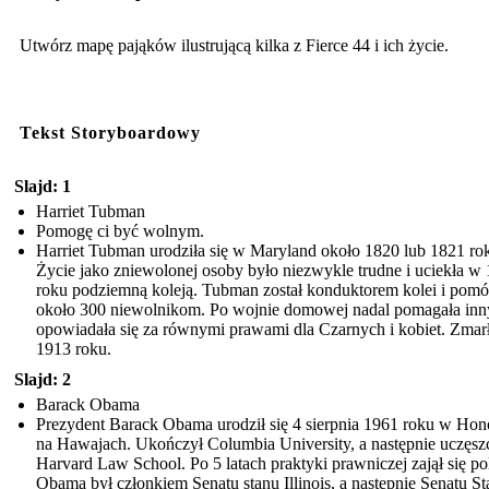
Utwórz mapę pająków ilustrującą kilka z Fierce 44 i ich życie.
Tekst Storyboardowy
Slajd: 1
Harriet Tubman
Pomogę ci być wolnym.
Harriet Tubman urodziła się w Maryland około 1820 lub 1821 ro
Życie jako zniewolonej osoby było niezwykle trudne i uciekła w
roku podziemną koleją. Tubman został konduktorem kolei i pomó
około 300 niewolnikom. Po wojnie domowej nadal pomagała inn
opowiadała się za równymi prawami dla Czarnych i kobiet. Zmar
1913 roku.
Slajd: 2
Barack Obama
Prezydent Barack Obama urodził się 4 sierpnia 1961 roku w Hon
na Hawajach. Ukończył Columbia University, a następnie uczęsz
Harvard Law School. Po 5 latach praktyki prawniczej zajął się pol
Obama był członkiem Senatu stanu Illinois, a następnie Senatu S