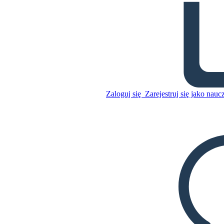
The Fierce 44
Skopiuj tę scenorys
STWÓRZ SCENORYS
Zaloguj się
Zarejestruj się jako nauc
Skopiuj tę scenorys
STWÓRZ SCENORYS
ODTWARZANIE POKAZU SLAJDÓW
PRZECZYTAJ MI