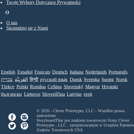
Twoje Wybory Dotyczące Prywatności
O
O nas
Skontaktuj się z Nami
English
Español
Français
Deutsch
Italiana
Nederlands
Português
עברית
العَرَبِيَّة
हिन्दी
ру́сский язы́к
Dansk
Svenska
Suomi
Norsk
Türkçe
Polski
Româna
Ceština
Slovenský
Magyar
Hrvatski
български
Lietuvos
Slovenščina
Latvijas
eesti
© 2026 - Clever Prototypes, LLC - Wszelkie prawa
zastrzeżone.
StoryboardThat jest znakiem towarowym firmy
Clever
Prototypes , LLC
, zarejestrowanym w Urzędzie Patentów
Znaków Towarowych USA