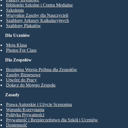
Biblioteki Szkolne i Centra Medialne
Szkolenia
Wszystkie Zasoby dla Nauczycieli
Szablony Arkuszy Kalkulacyjnych
Szablony Plakatów
Dla Uczniów
Moja Klasa
Photos For Class
Dla Zespołów
Bezpłatna Wersja Próbna dla Zespołów
Zasoby Biznesowe
Utwórz do Pracy
Dołącz do Mojego Zespołu
Zasady
Prawa Autorskie i Użycie Scenopisu
Warunki Korzystania
Polityka Prywatności
Prywatność i Bezpieczeństwo dla Szkół i Uczniów
Dostępność