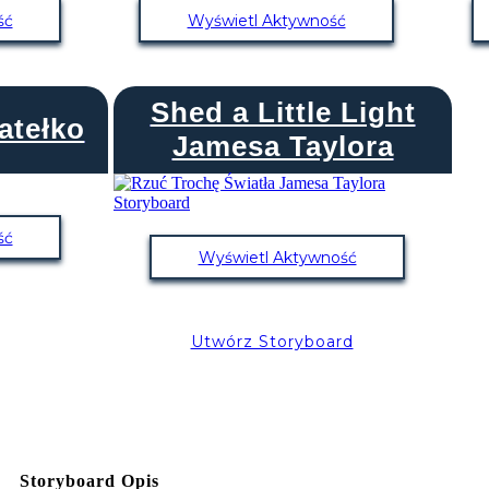
ść
Wyświetl Aktywność
Shed a Little Light
atełko
Jamesa Taylora
ść
Wyświetl Aktywność
Utwórz Storyboard
Storyboard Opis