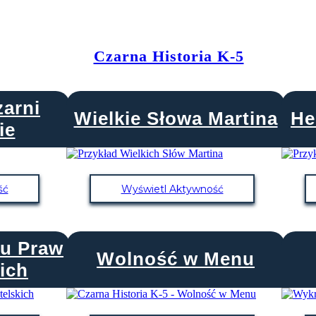
Czarna Historia K-5
arni
Wielkie Słowa Martina
He
ie
ść
Wyświetl Aktywność
u Praw
Wolność w Menu
ich