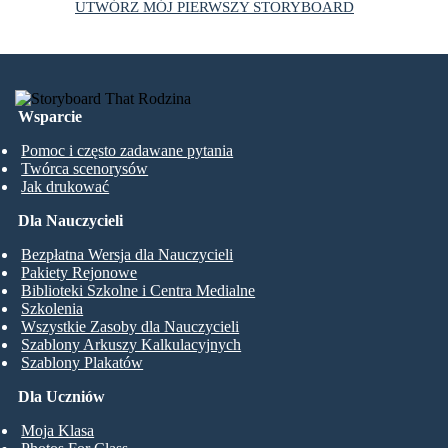
UTWÓRZ MÓJ PIERWSZY STORYBOARD
Wsparcie
Pomoc i często zadawane pytania
Twórca scenorysów
Jak drukować
Dla Nauczycieli
Bezpłatna Wersja dla Nauczycieli
Pakiety Rejonowe
Biblioteki Szkolne i Centra Medialne
Szkolenia
Wszystkie Zasoby dla Nauczycieli
Szablony Arkuszy Kalkulacyjnych
Szablony Plakatów
Dla Uczniów
Moja Klasa