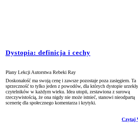
Dystopia: definicja i cechy
Plany Lekcji Autorstwa Rebeki Ray
Doskonałość ma swoją cenę i zawsze pozostaje poza zasięgiem. Ta
sprzeczność to tylko jeden z powodów, dla których dystopie urzekł
czytelników w każdym wieku. Idea utopii, zestawiona z surową
rzeczywistością, że ona nigdy nie może istnieć, stanowi nieodpartą
scenerię dla społecznego komentarza i krytyki.
Czytaj 