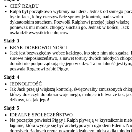
CIEŃ RZĄDU
Ralph był początkowo wybrany na lidera. Jednak od samego poc
był to Jack, który rzeczywiście sprawuje kontrolę nad swoim
dyktatorskim strachem. Pozwolił Ralphowi przejąć jakąś władzę,
ponieważ mu młodzi chłopcy słuchali go. Jednak w końcu, Jack
uszkodził wszystkich chłopców.
Slajd: 3
BRAK DOBROWOLNOŚCI
Jack jest bezwzględny wobec każdego, kto się z nim nie zgadza.
surowe nieposłuszeństwo, a nawet tortury dwóch młodych chłop
dopóki nie podporządkują się jego władzy. Ta brutalność jest tym
pozwala Rogerowi zabić Piggy.
Slajd: 4
JEDNOLITOŚĆ
Jak Jack przejął większą kontrolę, świętowałby zmuszonych chł
którzy dołączyli do obozu wojennego, malując ich twarze tak, jak
dzikusy, tak jak jego!
Slajd: 5
IDEALNE SPOŁECZEŃSTWO
Na początku powieści Piggy i Ralph pływają w krystalicznie nieb
lagunie, która wydaje się być archetypowym ogrodem Edenu. Ni
dorosłych, żadnych reguł, pozornie idealnego miejsca dla młodyc