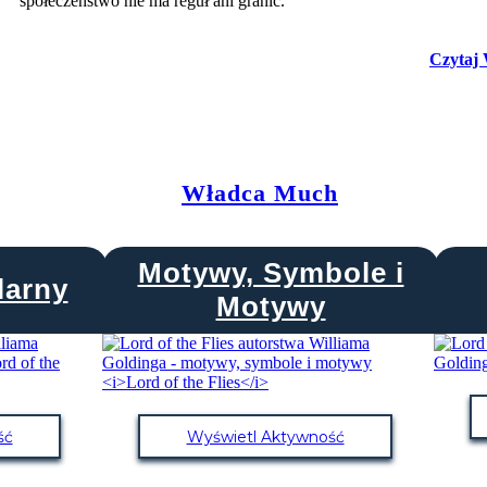
społeczeństwo nie ma reguł ani granic.
Czytaj 
Władca Much
Motywy, Symbole i
larny
Motywy
ść
Wyświetl Aktywność