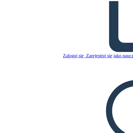
Władca Much - Tętna
Zaloguj się
Zarejestruj się jako nauc
Skopiuj tę scenorys
STWÓRZ SCENORYS
Skopiuj tę scenorys
STWÓRZ SCENORYS
ODTWARZANIE POKAZU SLAJDÓW
PRZECZYTAJ MI