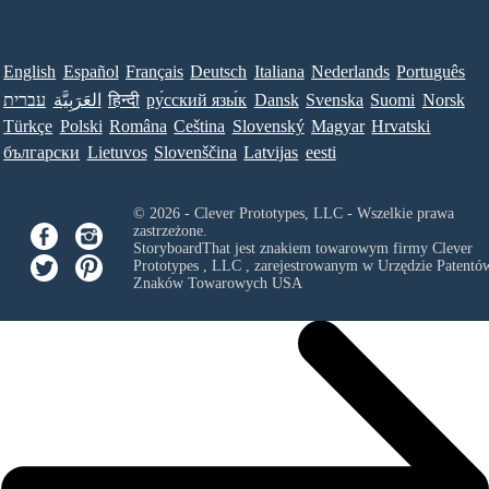
English
Español
Français
Deutsch
Italiana
Nederlands
Português
עברית
العَرَبِيَّة
हिन्दी
ру́сский язы́к
Dansk
Svenska
Suomi
Norsk
Türkçe
Polski
Româna
Ceština
Slovenský
Magyar
Hrvatski
български
Lietuvos
Slovenščina
Latvijas
eesti
© 2026 - Clever Prototypes, LLC - Wszelkie prawa
zastrzeżone.
StoryboardThat jest znakiem towarowym firmy
Clever
Prototypes , LLC
, zarejestrowanym w Urzędzie Patentów
Znaków Towarowych USA