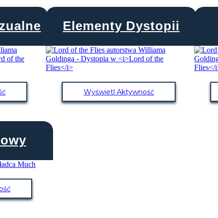
zualne
Elementy Dystopii
ść
Wyświetl Aktywność
mowy
ość