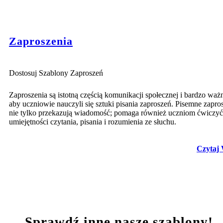
Zaproszenia
Dostosuj Szablony Zaproszeń
Zaproszenia są istotną częścią komunikacji społecznej i bardzo ważn
aby uczniowie nauczyli się sztuki pisania zaproszeń. Pisemne zapro
nie tylko przekazują wiadomość; pomaga również uczniom ćwiczyć
umiejętności czytania, pisania i rozumienia ze słuchu.
Czytaj 
Sprawdź inne nasze szablony!