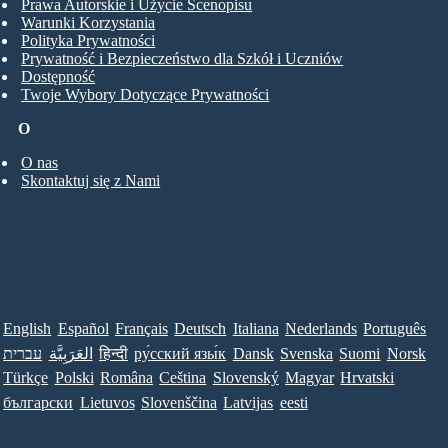
Prawa Autorskie i Użycie Scenopisu
Warunki Korzystania
Polityka Prywatności
Prywatność i Bezpieczeństwo dla Szkół i Uczniów
Dostępność
Twoje Wybory Dotyczące Prywatności
O
O nas
Skontaktuj się z Nami
English
Español
Français
Deutsch
Italiana
Nederlands
Português
עברית
العَرَبِيَّة
हिन्दी
ру́сский язы́к
Dansk
Svenska
Suomi
Norsk
Türkçe
Polski
Româna
Ceština
Slovenský
Magyar
Hrvatski
български
Lietuvos
Slovenščina
Latvijas
eesti