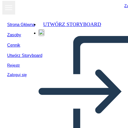
Za
UTWÓRZ STORYBOARD
Strona Główna
Zasoby
Cennik
Utwórz Storyboard
Rejestr
Zaloguj się