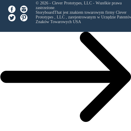
© 2026 - Clever Prototypes, LLC - Wszelkie prawa
zastrzeżone.
StoryboardThat jest znakiem towarowym firmy
Clever
Prototypes , LLC
, zarejestrowanym w Urzędzie Patentów
Znaków Towarowych USA