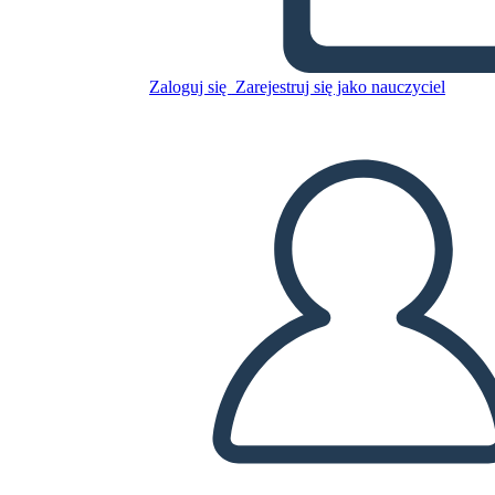
Zaloguj się
Zarejestruj się jako nauczyciel
Zaproszenie 1
Skopiuj tę scenorys
STWÓRZ SCENORYS
ODTWARZANIE POKAZU SLAJDÓW
PRZECZYTAJ MI