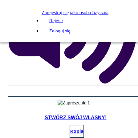
Zarejestruj się jako osoba fizyczna
Rejestr
Zaloguj się
STWÓRZ SWÓJ WŁASNY!
Kopia